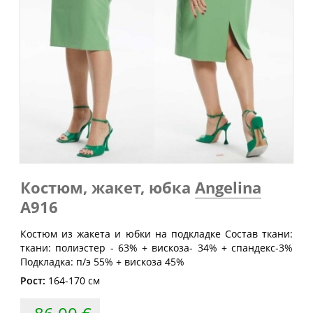
Обхват
Обхват
Обхват
Размер
груди
талии
бедер
(см)
(см)
(см)
40
80
60-64
88
42
84
64-68
92
44
88
68-72
96
46
92
72-76
100
48
96
76-80
104
50
100
80-84
108
Костюм, жакет, юбка
Angelina
52
104
84-88
112
A916
54
108
88-92
116
Костюм из жакета и юбки на подкладке Состав ткани:
56
112
92-96
120
ткани: полиэстер - 63% + вискоза- 34% + спандекс-3%
Подкладка: п/э 55% + вискоза 45%
58
116
96-100
124
Рост:
164-170 см
60
120
100-104
128