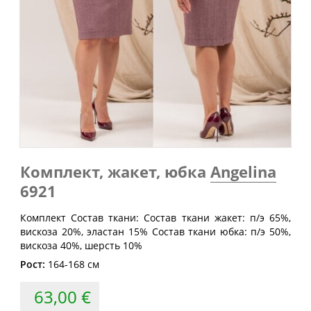
Обхват
Обхват
Обхват
Размер
груди
талии
бедер
(см)
(см)
(см)
40
80
60-64
88
42
84
64-68
92
44
88
68-72
96
46
92
72-76
100
48
96
76-80
104
Комплект, жакет, юбка
Angelina
50
100
80-84
108
6921
52
104
84-88
112
Комплект Состав ткани: Состав ткани жакет: п/э 65%,
54
108
88-92
116
вискоза 20%, эластан 15% Состав ткани юбка: п/э 50%,
56
112
92-96
120
вискоза 40%, шерсть 10%
Рост:
164-168 см
58
116
96-100
124
60
120
100-104
128
63,00 €