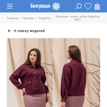
Комплект, жакет, юбка Angelina
Главная
Бренды
Angelina
6921
К списку моделей
Таблица размеров одежды