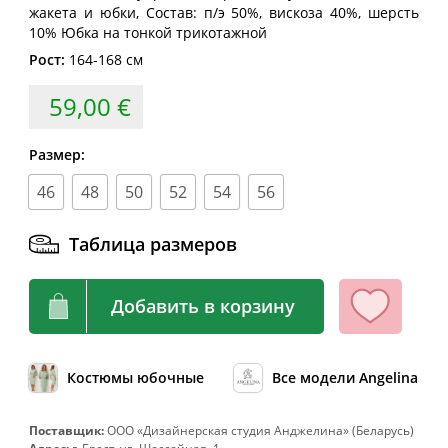
жакета и юбки, Состав: п/э 50%, вискоза 40%, шерсть
62
124
104-108
132
10% Юбка на тонкой трикотажной
64
128
108-112
136
Рост:
164-168 см
66
132
112-116
140
59,00 €
68
136
116-120
144
70
140
120-124
148
Размер:
72
144
124-128
152
46
48
50
52
54
56
74
148
128-132
156
Таблица размеров
76
152
132-136
160
78
156
136-140
164
Добавить в корзину
80
160
140-144
168
82
164
144-148
172
Костюмы юбочные
Все модели Angelina
Поставщик:
ООО «Дизайнерская студия Анджелина» (Беларусь)