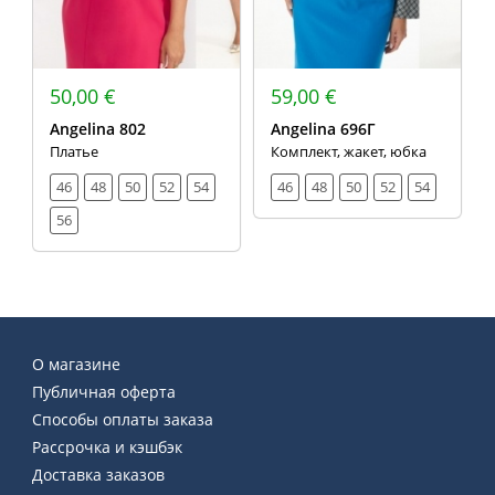
50,00 €
59,00 €
Angelina 802
Angelina 696Г
Платье
Комплект, жакет, юбка
46
48
50
52
54
46
48
50
52
54
56
О магазине
Публичная оферта
Способы оплаты заказа
Рассрочка и кэшбэк
Доставка заказов