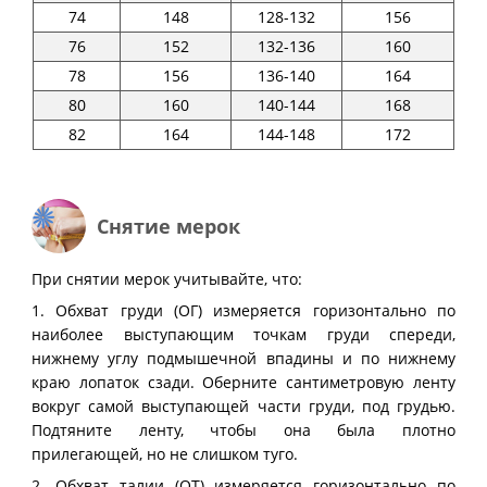
74
148
128-132
156
76
152
132-136
160
78
156
136-140
164
80
160
140-144
168
82
164
144-148
172
Снятие мерок
При снятии мерок учитывайте, что:
1. Обхват груди (ОГ) измеряется горизонтально по
наиболее выступающим точкам груди спереди,
нижнему углу подмышечной впадины и по нижнему
краю лопаток сзади. Оберните сантиметровую ленту
вокруг самой выступающей части груди, под грудью.
Подтяните ленту, чтобы она была плотно
прилегающей, но не слишком туго.
2. Обхват талии (ОТ) измеряется горизонтально по