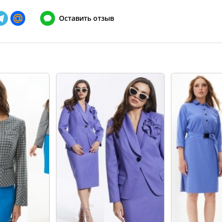
148
128-132
Оставить отзыв
152
132-136
156
136-140
160
140-144
164
144-148