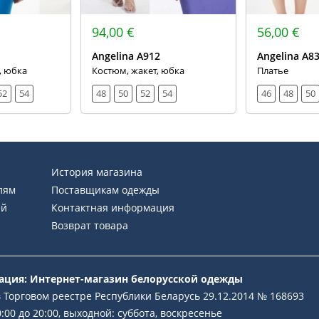
94,00 €
56,00 €
Angelina А912
Angelina А8
, юбка
Костюм, жакет, юбка
Платье
52
54
48
50
52
54
46
48
50
История магазина
лям
Поставщикам одежды
ей
Контактная информация
Возврат товара
рация: Интернет-магазин белорусской одежды
 Торговом реестре Республики Беларусь 29.12.2014 № 168693
:00 до 20:00, выходной: суббота, воскресенье