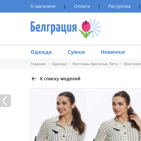
О магазине
|
Оплата
|
Рассрочка
|
Одежда
Сумки
Новинки
Главная
Одежда
Костюмы брючные Лето
Комплект
К списку моделей
Таблица 
Размер
40
42
44