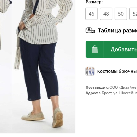
Размер:
92
72-76
96
76-80
46
48
50
5
100
80-84
Таблица разм
104
84-88
108
88-92
Добавить
112
92-96
116
96-100
Костюмы брючны
120
100-104
124
104-108
Поставщик:
ООО «Дизайнер
Адрес:
г. Брест, ул. Шоссейна
128
108-112
132
112-116
136
116-120
140
120-124
144
124-128