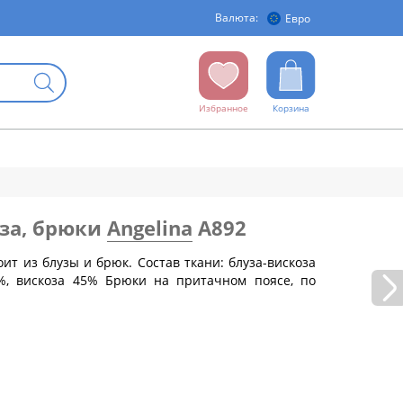
Валюта:
Евро
Избранное
Корзина
уза, брюки
Angelina
А892
ит из блузы и брюк. Состав ткани: блуза-вискоза
%, вискоза 45% Брюки на притачном поясе, по
бедер (см)
88
92
96