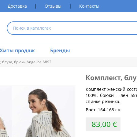
Доставка
|
Отзывы
|
Контакты
Хиты продаж
Бренды
, блуза, брюки Angelina А892
Комплект, бл
размеров одежды
Комплект женский состо
100%, брюки - лён 55
Обхват груди (см)
Обхват талии (см)
Обхват 
спинке резинка.
80
60-64
Рост:
164-168 см
84
64-68
83,00 €
88
68-72