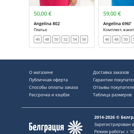
50,00 €
59,00 €
Angelina 802
Angelina 696Г
Платье
Комплект, жакет
46
48
50
52
54
56
46
48
50
О магазине
Доставка заказов
Публичная оферта
Гарантии покупате
Способы оплаты заказа
Отзывы покупател
Рассрочка и кэшбэк
Таблица размеров
2014-2026 © Белг
Зарегистрирован в
Режим работы: с 10