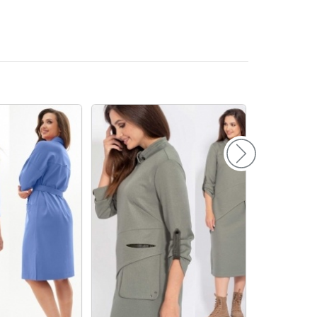
156
160
164
168
172