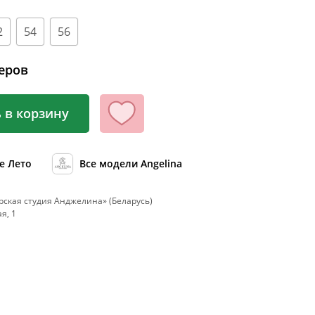
100
104
2
54
56
108
еров
112
116
 в корзину
120
124
е Лето
Все модели Angelina
128
132
ская студия Анджелина» (Беларусь)
я, 1
136
140
144
148
152