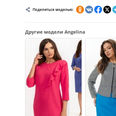
74
Поделиться моделью:
76
78
Другие модели Angelina
80
82