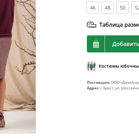
92
72-76
46
48
50
5
96
76-80
100
80-84
Таблица разм
104
84-88
Добавить
108
88-92
112
92-96
116
96-100
Костюмы юбочны
120
100-104
Поставщик:
ООО «Дизайнер
124
104-108
Адрес:
г. Брест, ул. Шоссейна
128
108-112
132
112-116
136
116-120
140
120-124
144
124-128