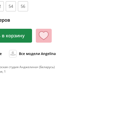
100
2
54
56
104
108
еров
112
 в корзину
116
120
124
е
Все модели Angelina
128
ская студия Анджелина» (Беларусь)
132
я, 1
136
140
144
148
152