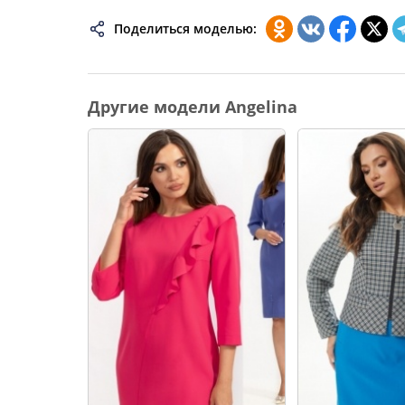
74
Поделиться моделью:
76
78
Другие модели Angelina
80
82