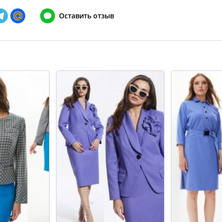
148
128-132
Оставить отзыв
152
132-136
156
136-140
160
140-144
164
144-148