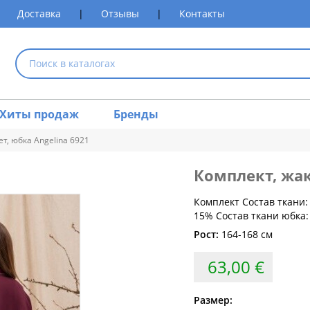
Доставка
|
Отзывы
|
Контакты
Хиты продаж
Бренды
ет, юбка Angelina 6921
Комплект, жа
размеров одежды
Комплект Состав ткани: 
15% Состав ткани юбка:
Обхват груди (см)
Обхват талии (см)
Обхват 
Рост:
164-168 см
80
60-64
63,00 €
84
64-68
88
68-72
Размер: