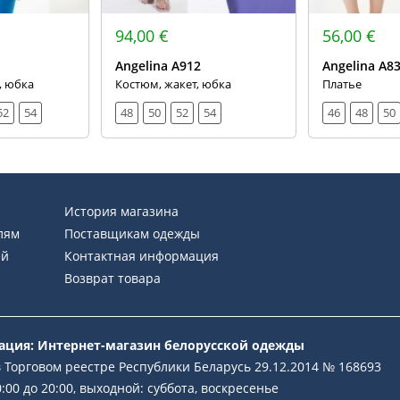
94,00 €
56,00 €
Angelina А912
Angelina А8
, юбка
Костюм, жакет, юбка
Платье
52
54
48
50
52
54
46
48
50
История магазина
лям
Поставщикам одежды
ей
Контактная информация
Возврат товара
рация: Интернет-магазин белорусской одежды
 Торговом реестре Республики Беларусь 29.12.2014 № 168693
:00 до 20:00, выходной: суббота, воскресенье