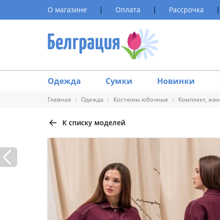
О магазине
|
Оплата
|
Рассрочка
|
Одежда
Сумки
Новинки
Главная
Одежда
Костюмы юбочные
Комплект, жак
К списку моделей
Таблица 
Размер
40
42
44