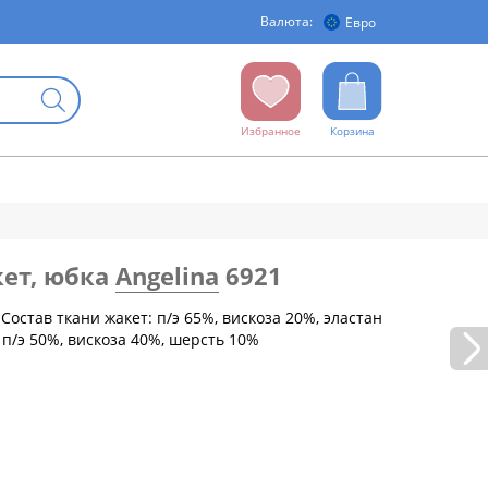
Валюта:
Евро
Избранное
Корзина
кет, юбка
Angelina
6921
Состав ткани жакет: п/э 65%, вискоза 20%, эластан
 п/э 50%, вискоза 40%, шерсть 10%
бедер (см)
88
92
96