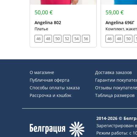
50,00 €
59,00 €
Angelina 802
Angelina 696Г
Платье
Комплект, жакет
46
48
50
52
54
56
46
48
50
О магазине
Доставка заказов
Публичная оферта
Гарантии покупате
Способы оплаты заказа
Отзывы покупател
Рассрочка и кэшбэк
Таблица размеров
2014-2026 © Белг
Зарегистрирован в
Режим работы: с 10