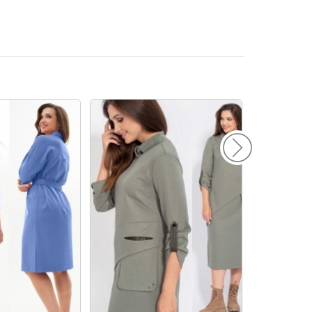
156
160
164
168
172