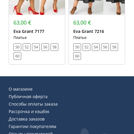
63,00 €
63,00 €
Eva Grant 7177
Eva Grant 7216
Платье
Платье
50
52
54
56
58
50
52
54
56
58
60
60
О магазине
Публичная оферта
Способы оплаты заказа
Рассрочка и кэшбэк
Доставка заказов
Гарантии покупателям
Отзывы покупателей