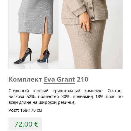
Обхват
Обхват
Обхват
Размер
груди
талии
бедер
(см)
(см)
(см)
40
80
60-64
88
42
84
64-68
92
44
88
68-72
96
46
92
72-76
100
48
96
76-80
104
Комплект
Eva Grant
210
50
100
80-84
108
52
104
84-88
112
Стильный тёплый трикотажный комплект Состав:
вискоза 52%, полиэстер 30%, полиамид 18% пояс по
54
108
88-92
116
всей длине на широкой резинке,
56
112
92-96
120
Рост:
168-170 см
58
116
96-100
124
72,00 €
60
120
100-104
128