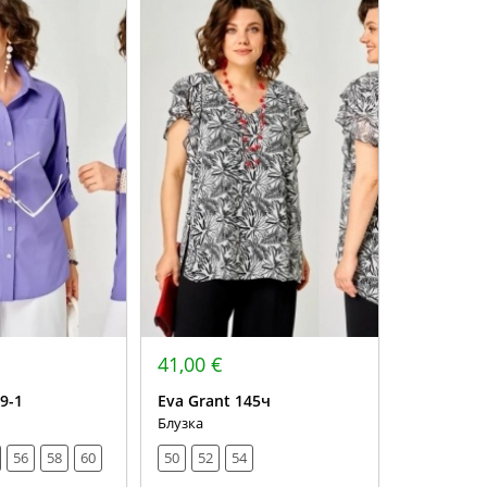
41,00 €
9-1
Eva Grant 145ч
Блузка
56
58
60
50
52
54