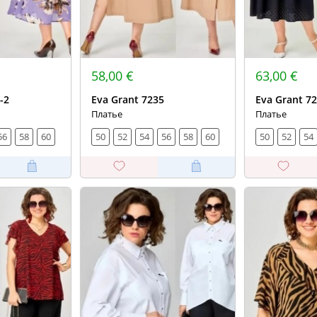
58,00 €
63,00 €
-2
Eva Grant 7235
Eva Grant 7
Платье
Платье
56
58
60
50
52
54
56
58
60
50
52
54