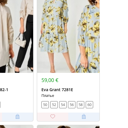
59,00 €
82-1
Eva Grant 7281Е
Платье
50
52
54
56
58
60