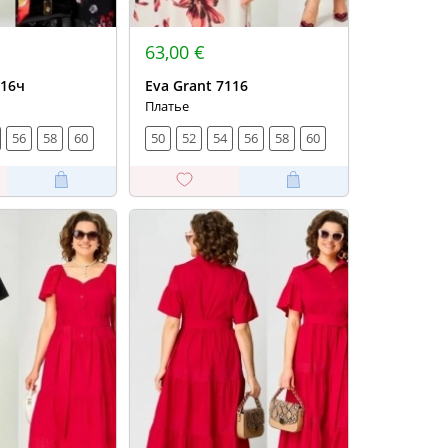
63,00 €
116ч
Eva Grant 7116
Платье
56
58
60
50
52
54
56
58
60