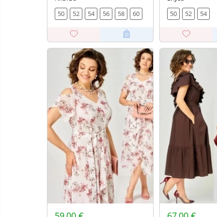
50
52
54
56
58
60
50
52
54
59,00 €
67,00 €