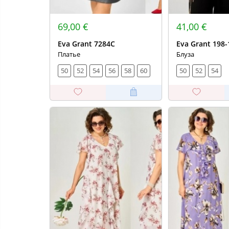
69,00 €
41,00 €
Eva Grant 7284С
Eva Grant 198-
Платье
Блуза
50
52
54
56
58
60
50
52
54