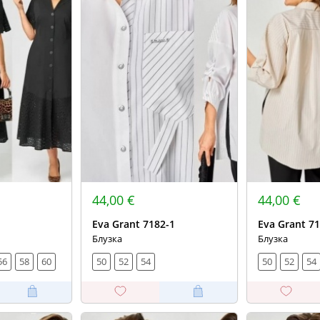
44,00 €
44,00 €
Eva Grant 7182-1
Eva Grant 71
Блузка
Блузка
56
58
60
50
52
54
50
52
54