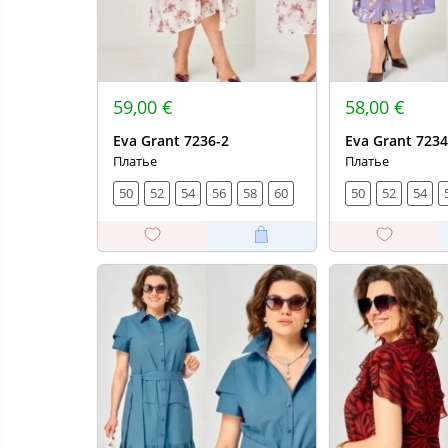
59,00 €
58,00 €
Eva Grant 7236-2
Eva Grant 7234
Платье
Платье
50
52
54
56
58
60
50
52
54