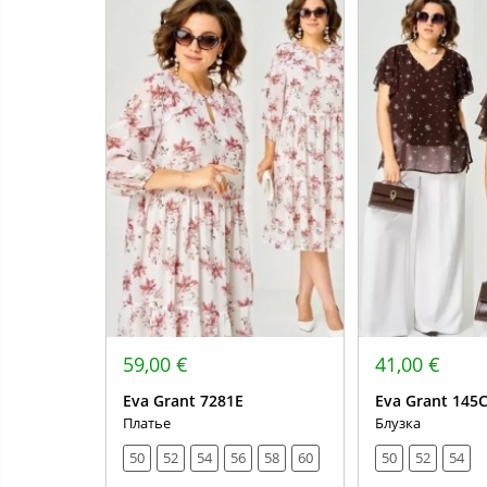
59,00 €
41,00 €
Eva Grant 7281Е
Eva Grant 145
Платье
Блузка
50
52
54
56
58
60
50
52
54