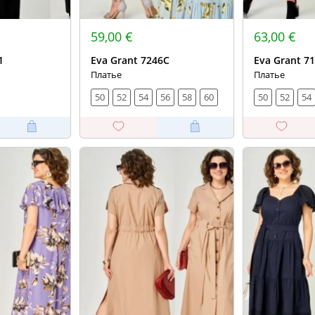
59,00 €
63,00 €
1
Eva Grant 7246С
Eva Grant 7
Платье
Платье
50
52
54
56
58
60
50
52
54