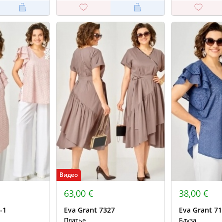
Видео
63,00 €
38,00 €
-1
Eva Grant 7327
Eva Grant 71
Платье
Блуза