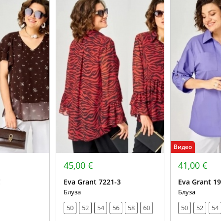
Видео
45,00 €
41,00 €
С
Eva Grant 7221-3
Eva Grant 19
Блуза
Блуза
50
52
54
56
58
60
50
52
54