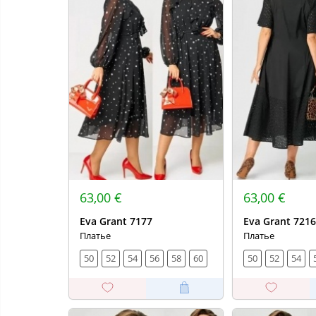
63,00 €
63,00 €
Eva Grant 7177
Eva Grant 7216
Платье
Платье
50
52
54
56
58
60
50
52
54