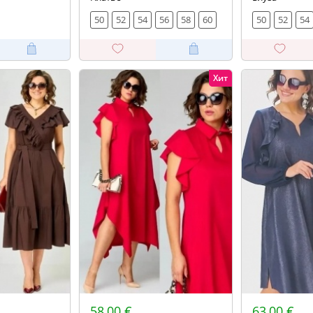
50
52
54
56
58
60
50
52
54
Хит
58,00 €
63,00 €