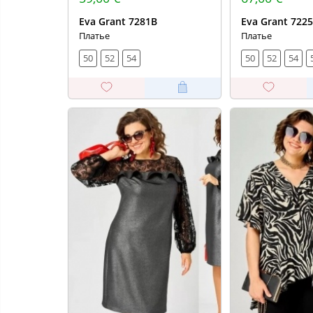
Eva Grant 7281В
Eva Grant 722
Платье
Платье
50
52
54
50
52
54