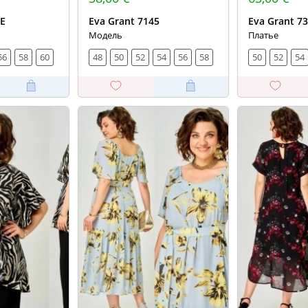
5Е
Eva Grant 7145
Eva Grant 7
Модель
Платье
56
58
60
48
50
52
54
56
58
50
52
54