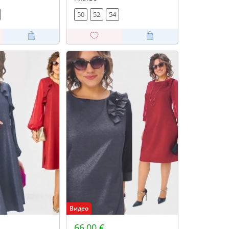
50
52
54
Видео
66,00 €