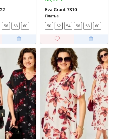
322
Eva Grant 7310
Платье
56
58
60
50
52
54
56
58
60