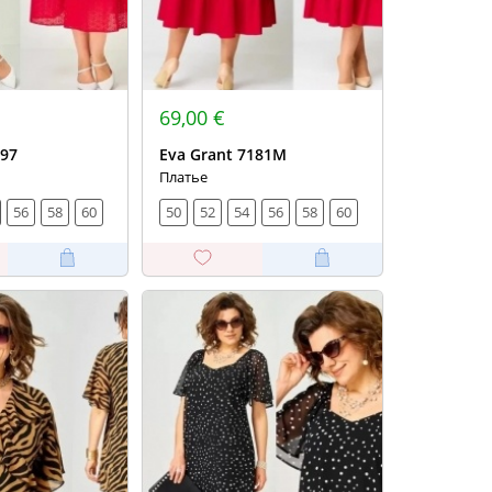
69,00 €
297
Eva Grant 7181М
Платье
56
58
60
50
52
54
56
58
60