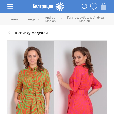
Andrea
Платье, рубашка Andrea
Главная
Бренды
Fashion
Fashion 2
К списку моделей
Таблица размеров одежды