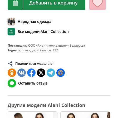
Добавить в корзину
64
128
108-112
136
66
132
112-116
140
Нарядная одежда
68
136
116-120
144
70
140
120-124
148
Все модели Alani Collection
72
144
124-128
152
Поставщик:
ООО «Алани коллекшин» (Беларусь)
74
148
128-132
156
Адрес:
г. Брест, ул. Я.Купалы, 132
76
152
132-136
160
Поделиться моделью:
78
156
136-140
164
80
160
140-144
168
82
164
144-148
172
Оставить отзыв
Другие модели Alani Collection