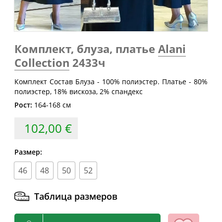
Размер
груди
талии
бедер
(см)
(см)
(см)
40
80
60-64
88
Комплект, блуза, платье
Alani
42
84
64-68
92
Collection
2433ч
44
88
68-72
96
Комплект Состав Блуза - 100% полиэстер. Платье - 80%
46
92
72-76
100
полиэстер, 18% вискоза, 2% спандекс
48
96
76-80
104
Рост:
164-168 см
50
100
80-84
108
102,00 €
52
104
84-88
112
54
108
88-92
116
Размер:
56
112
92-96
120
46
48
50
52
58
116
96-100
124
Таблица размеров
60
120
100-104
128
62
124
104-108
132