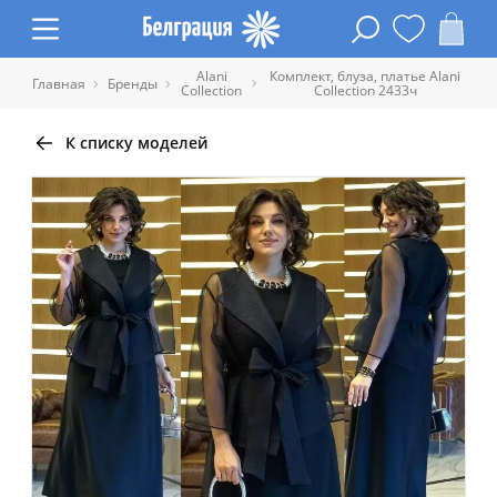
Alani
Комплект, блуза, платье Alani
Главная
Бренды
Collection
Collection 2433ч
К списку моделей
Таблица размеров одежды
Обхват
Обхват
Обхват