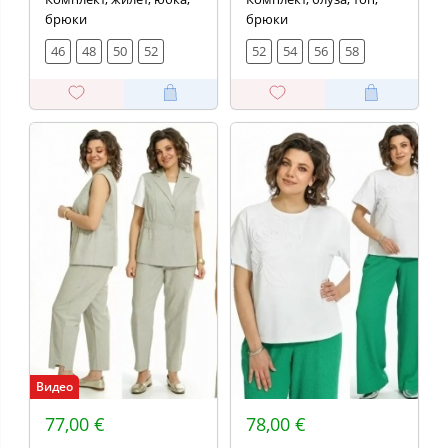
брюки
брюки
46
48
50
52
52
54
56
58
Видео
77,00 €
78,00 €