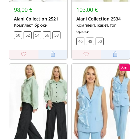
98,00 €
103,00 €
Alani Collection 2521
Alani Collection 2534
Комплект, брюки
Комплект, жакет, топ,
брюки
50
52
54
56
58
46
48
50
Хит