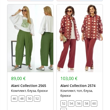
89,00 €
103,00 €
Alani Collection 2565
Alani Collection 2574
Комплект, блуза, брюки
Комплект, топ, блуза,
брюки
46
48
50
52
52
54
56
58
60