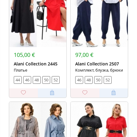
105,00 €
97,00 €
Alani Collection 2445
Alani Collection 2507
Платье
Комплект, блузка, брюки
44
46
48
50
52
46
48
50
52