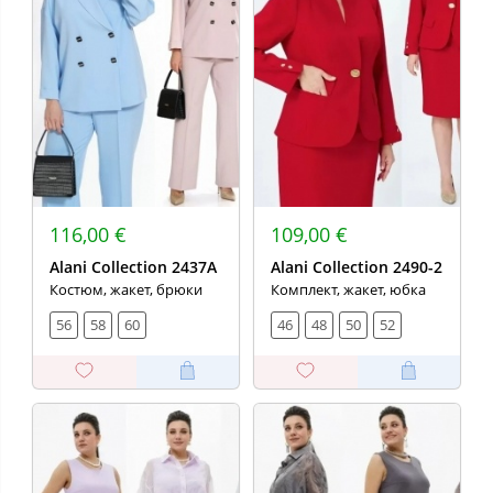
116,00 €
109,00 €
Alani Collection 2437А
Alani Collection 2490-2
Костюм, жакет, брюки
Комплект, жакет, юбка
56
58
60
46
48
50
52