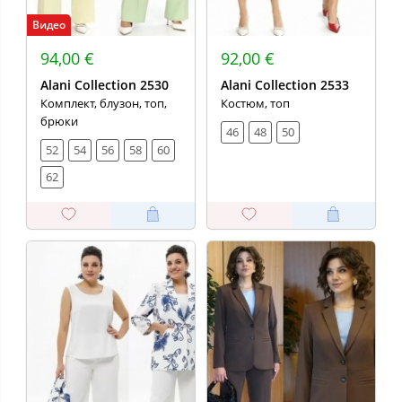
Видео
94,00 €
92,00 €
Alani Collection 2530
Alani Collection 2533
Комплект, блузон, топ,
Костюм, топ
брюки
46
48
50
52
54
56
58
60
62