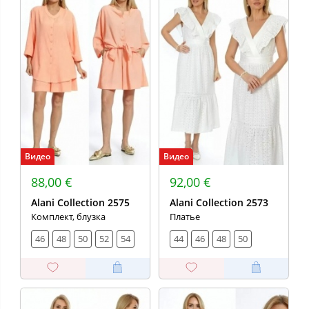
Видео
Видео
88,00 €
92,00 €
Alani Collection 2575
Alani Collection 2573
Комплект, блузка
Платье
46
48
50
52
54
44
46
48
50