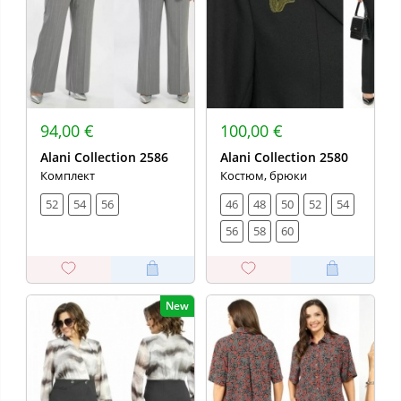
94,00 €
100,00 €
Alani Collection 2586
Alani Collection 2580
Комплект
Костюм, брюки
52
54
56
46
48
50
52
54
56
58
60
New