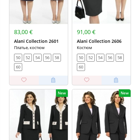
83,00 €
91,00 €
Alani Collection 2601
Alani Collection 2606
Платье, костюм
Костюм
50
52
54
56
58
50
52
54
56
58
60
60
New
New