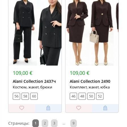
109,00 €
109,00 €
Alani Collection 2437ч
Alani Collection 2490
Костюм, жакет, брюки
Комплект, жакет, юбка
56
58
60
46
48
50
52
Страницы:
1
2
3
...
9