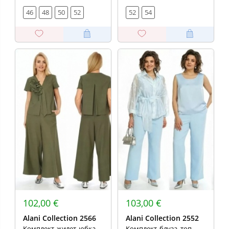
46
48
50
52
52
54
102,00 €
103,00 €
Alani Collection 2566
Alani Collection 2552
Комплект, жилет, юбка,
Комплект, блуза, топ,