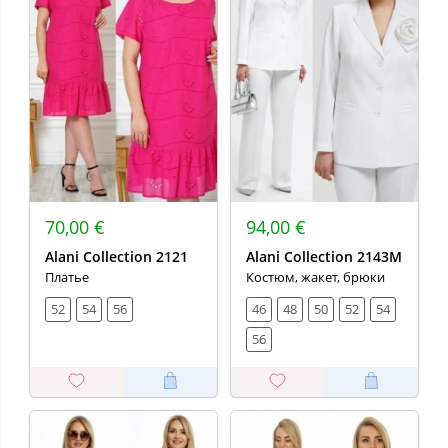
70,00 €
94,00 €
Alani Collection 2121
Alani Collection 2143М
Платье
Костюм, жакет, брюки
52
54
56
46
48
50
52
54
56