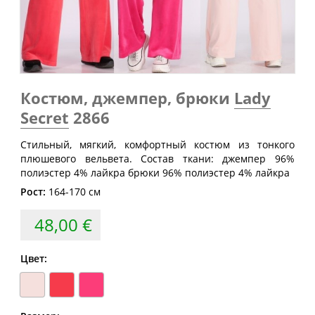
Обхват
Обхват
Обхват
Размер
груди
талии
бедер
(см)
(см)
(см)
40
80
60-64
88
42
84
64-68
92
Костюм, джемпер, брюки
Lady
44
88
68-72
96
Secret
2866
46
92
72-76
100
Стильный, мягкий, комфортный костюм из тонкого
48
96
76-80
104
плюшевого вельвета. Состав ткани: джемпер 96%
полиэстер 4% лайкра брюки 96% полиэстер 4% лайкра
50
100
80-84
108
Рост:
164-170 см
52
104
84-88
112
48,00 €
54
108
88-92
116
56
112
92-96
120
Цвет:
58
116
96-100
124
60
120
100-104
128