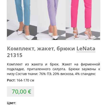
Обхват
Обхват
Обхват
Размер
груди
талии
бедер
(см)
(см)
(см)
40
80
60-64
88
42
84
64-68
92
44
88
68-72
96
46
92
72-76
100
Комплект, жакет, брюки
LeNata
21315
48
96
76-80
104
50
100
80-84
108
Комплект из жакета и брюк. Жакет на фирменной
подкладке, приталенного силуэта. Брюки заужены к
52
104
84-88
112
низу Состав ткани: 76% ПЭ, 20% вискоза, 4% спандекс
54
108
88-92
116
Рост:
164-170 см
56
112
92-96
120
70,00 €
58
116
96-100
124
60
120
100-104
128
Цвет: