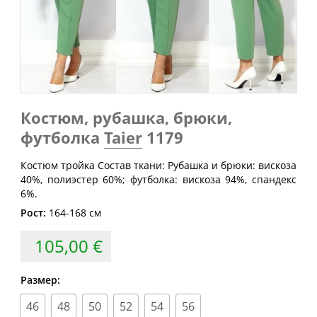
Обхват
Обхват
Обхват
Размер
груди
талии
бедер
(см)
(см)
(см)
40
80
60-64
88
42
84
64-68
92
44
88
68-72
96
Костюм, рубашка, брюки,
46
92
72-76
100
футболка
Taier
1179
48
96
76-80
104
Костюм тройка Состав ткани: Рубашка и брюки: вискоза
50
100
80-84
108
40%, полиэстер 60%; футболка: вискоза 94%, спандекс
6%.
52
104
84-88
112
Рост:
164-168 см
54
108
88-92
116
105,00 €
56
112
92-96
120
58
116
96-100
124
Размер:
60
120
100-104
128
46
48
50
52
54
56
62
124
104-108
132