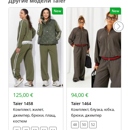
Другие модели Taier
New
New
125,00 €
94,00 €
Taier 1458
Taier 1464
Комплект, жилет,
Комплект, блузка, юбка,
джемпер, брюки, плащ,
брюки, джемпер
костюм
48
50
52