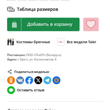
64
128
108-112
136
Таблица размеров
66
132
112-116
140
68
136
116-120
144
Добавить в корзину
70
140
120-124
148
72
144
124-128
152
Костюмы брючные
Все модели Taier
74
148
128-132
156
76
152
132-136
160
Поставщик:
ООО «ТАиЕР» (Беларусь)
Адрес:
г. Брест, ул. Космонавтов, 6
78
156
136-140
164
80
160
140-144
168
Поделиться моделью:
82
164
144-148
172
Оставить отзыв