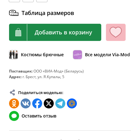
64
128
108-112
136
Таблица размеров
66
132
112-116
140
68
136
116-120
144
Добавить в корзину
70
140
120-124
148
72
144
124-128
152
Костюмы брючные
Все модели Via-Mod
74
148
128-132
156
76
152
132-136
160
Поставщик:
ООО «ВИА-Мод» (Беларусь)
Адрес:
г. Брест, ул. Я.Купалы, 5
78
156
136-140
164
80
160
140-144
168
Поделиться моделью:
82
164
144-148
172
Оставить отзыв