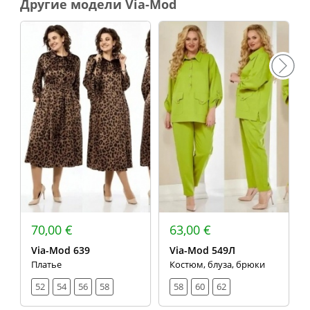
Другие модели Via-Mod
70,00 €
63,00 €
Via-Mod 639
Via-Mod 549Л
Платье
Костюм, блуза, брюки
52
54
56
58
58
60
62