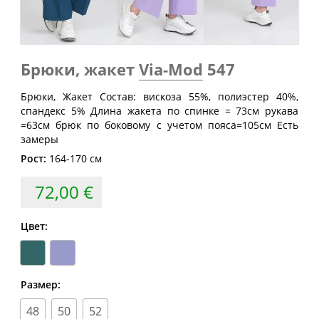
Размер
груди
талии
бедер
(см)
(см)
(см)
40
80
60-64
88
Брюки, жакет
Via-Mod
547
42
84
64-68
92
Брюки, Жакет Состав: вискоза 55%, полиэстер 40%,
44
88
68-72
96
спандекс 5% Длина жакета по спинке = 73см рукава
46
92
72-76
100
=63см брюк по боковому с учетом пояса=105см Есть
замеры
48
96
76-80
104
Рост:
164-170 см
50
100
80-84
108
72,00 €
52
104
84-88
112
54
108
88-92
116
Цвет:
56
112
92-96
120
58
116
96-100
124
Размер:
60
120
100-104
128
48
50
52
62
124
104-108
132