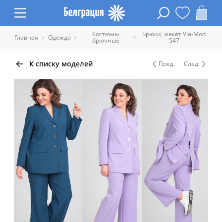
Костюмы
Брюки, жакет Via-Mod
Главная
Одежда
брючные
547
К списку моделей
Пред.
След.
Таблица размеров одежды
Обхват
Обхват
Обхват