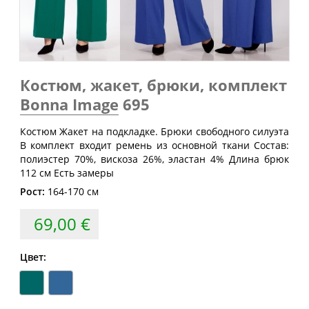
Обхват
Обхват
Обхват
Размер
груди
талии
бедер
(см)
(см)
(см)
40
80
60-64
88
Костюм, жакет, брюки, комплект
42
84
64-68
92
Bonna Image
695
44
88
68-72
96
46
92
72-76
100
Костюм Жакет на подкладке. Брюки свободного силуэта
В комплект входит ремень из основной ткани Состав:
48
96
76-80
104
полиэстер 70%, вискоза 26%, эластан 4% Длина брюк
112 см Есть замеры
50
100
80-84
108
Рост:
164-170 см
52
104
84-88
112
69,00 €
54
108
88-92
116
56
112
92-96
120
Цвет:
58
116
96-100
124
60
120
100-104
128