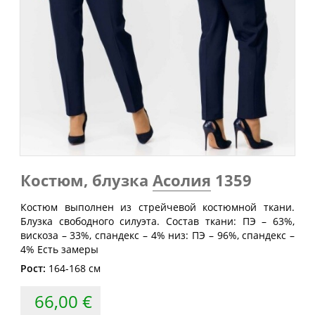
Обхват
Обхват
Обхват
Размер
груди
талии
бедер
(см)
(см)
(см)
40
80
60-64
88
42
84
64-68
92
44
88
68-72
96
46
92
72-76
100
48
96
76-80
104
50
100
80-84
108
Костюм, блузка
Асолия
1359
52
104
84-88
112
Костюм выполнен из стрейчевой костюмной ткани.
54
108
88-92
116
Блузка свободного силуэта. Состав ткани: ПЭ – 63%,
вискоза – 33%, спандекс – 4% низ: ПЭ – 96%, спандекс –
56
112
92-96
120
4% Есть замеры
58
116
96-100
124
Рост:
164-168 см
60
120
100-104
128
66,00 €
62
124
104-108
132