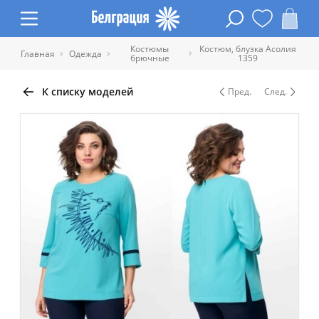
Костюмы
Костюм, блузка Асолия
Главная
Одежда
брючные
1359
К списку моделей
Пред.
След.
Таблица размеров одежды