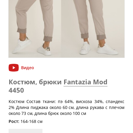
Обхват
Обхват
Обхват
Размер
груди
талии
бедер
(см)
(см)
(см)
40
80
60-64
88
42
84
64-68
92
44
88
68-72
96
46
92
72-76
100
48
96
76-80
104
Видео
50
100
80-84
108
Костюм, брюки
Fantazia Mod
52
104
84-88
112
4450
54
108
88-92
116
Костюм Состав ткани: пэ 64%, вискоза 34%, спандекс
56
112
92-96
120
2% Длина пиджака около 60 см, длина рукава с плечом
около 73 см, длина брюк около 100 см
58
116
96-100
124
Рост:
164-168 см
60
120
100-104
128