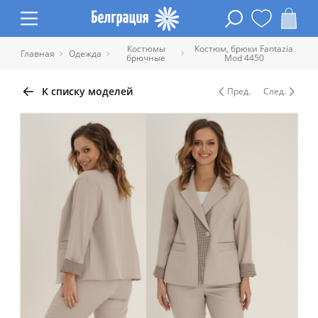
Костюмы
Костюм, брюки Fantazia
Главная
Одежда
брючные
Mod 4450
К списку моделей
Пред.
След.
Таблица размеров одежды