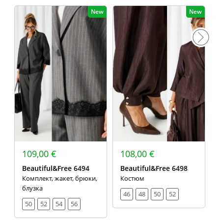
New
New
109,00 €
108,00 €
Beautiful&Free 6494
Beautiful&Free 6498
Комплект, жакет, брюки,
Костюм
блузка
46
48
50
52
50
52
54
56