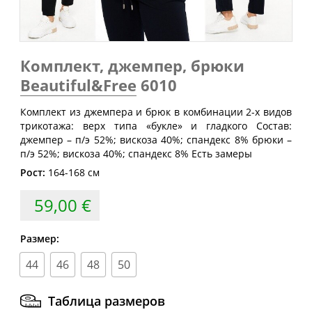
Размер
груди
талии
бедер
(см)
(см)
(см)
40
80
60-64
88
Комплект, джемпер, брюки
42
84
64-68
92
Beautiful&Free
6010
44
88
68-72
96
Комплект из джемпера и брюк в комбинации 2-х видов
46
92
72-76
100
трикотажа: верх типа «букле» и гладкого Состав:
джемпер – п/э 52%; вискоза 40%; спандекс 8% брюки –
48
96
76-80
104
п/э 52%; вискоза 40%; спандекс 8% Есть замеры
50
100
80-84
108
Рост:
164-168 см
52
104
84-88
112
59,00 €
54
108
88-92
116
56
112
92-96
120
Размер:
58
116
96-100
124
44
46
48
50
60
120
100-104
128
Таблица размеров
62
124
104-108
132