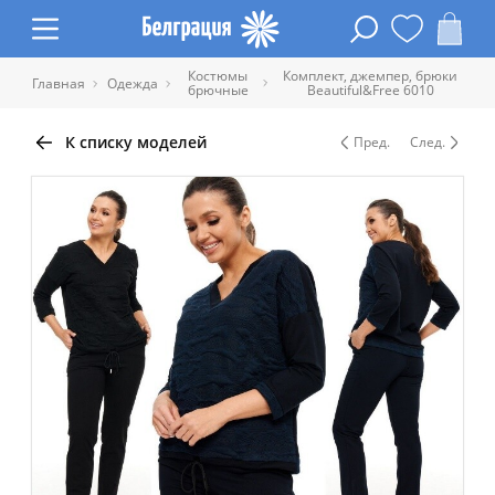
Костюмы
Комплект, джемпер, брюки
Главная
Одежда
брючные
Beautiful&Free 6010
К списку моделей
Пред.
След.
Таблица размеров одежды
Обхват
Обхват
Обхват