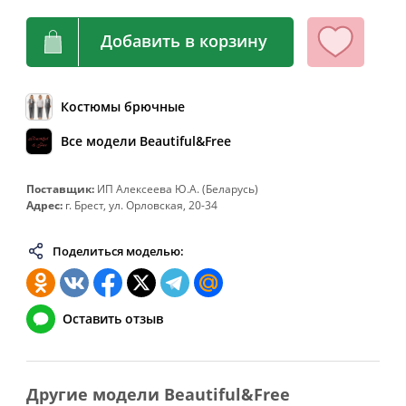
64
128
108-112
136
Добавить в корзину
66
132
112-116
140
68
136
116-120
144
70
140
120-124
148
Костюмы брючные
72
144
124-128
152
Все модели Beautiful&Free
74
148
128-132
156
Поставщик:
ИП Алексеева Ю.А. (Беларусь)
76
152
132-136
160
Адрес:
г. Брест, ул. Орловская, 20-34
78
156
136-140
164
Поделиться моделью:
80
160
140-144
168
82
164
144-148
172
Оставить отзыв
Другие модели Beautiful&Free