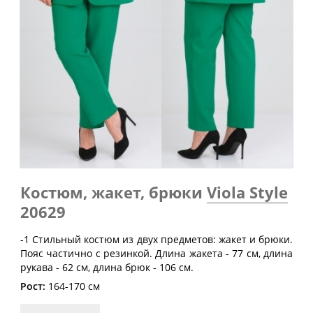
Обхват
Обхват
Обхват
Размер
груди
талии
бедер
(см)
(см)
(см)
40
80
60-64
88
42
84
64-68
92
44
88
68-72
96
46
92
72-76
100
48
96
76-80
104
50
100
80-84
108
Костюм, жакет, брюки
Viola Style
52
104
84-88
112
20629
54
108
88-92
116
-1 Стильный костюм из двух предметов: жакет и брюки.
Пояс частично с резинкой. Длина жакета - 77 см, длина
56
112
92-96
120
рукава - 62 см, длина брюк - 106 см.
58
116
96-100
124
Рост:
164-170 см
60
120
100-104
128