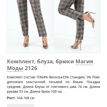
Обхват
Обхват
Обхват
Размер
груди
талии
бедер
(см)
(см)
(см)
40
80
60-64
88
42
84
64-68
92
44
88
68-72
96
46
92
72-76
100
48
96
76-80
104
Комплект, блуза, брюки
Магия
50
100
80-84
108
Моды
2126
52
104
84-88
112
Комплект Состав: ПЭ64% Вискоза33% Спандекс 3% Пояс
54
108
88-92
116
дополнен эластичной тесьмой по бокам. Посадка
56
112
92-96
120
средняя. Длина блузы от плечевого шва 74 см. Длина
рукава 53 см. Длина брюк 100 см.
58
116
96-100
124
Рост:
164-168 см
60
120
100-104
128