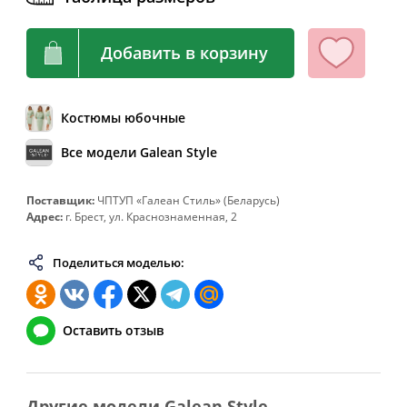
64
128
108-112
136
Добавить в корзину
66
132
112-116
140
68
136
116-120
144
70
140
120-124
148
Костюмы юбочные
72
144
124-128
152
Все модели Galean Style
74
148
128-132
156
76
152
132-136
160
Поставщик:
ЧПТУП «Галеан Стиль» (Беларусь)
Адрес:
г. Брест, ул. Краснознаменная, 2
78
156
136-140
164
80
160
140-144
168
Поделиться моделью:
82
164
144-148
172
Оставить отзыв
Другие модели Galean Style