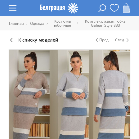
Костюмы
Комплект, жакет, юбка
Главная
Одежда
юбочные
Galean Style 833
К списку моделей
Пред.
След.
Таблица размеров одежды
Обхват
Обхват
Обхват