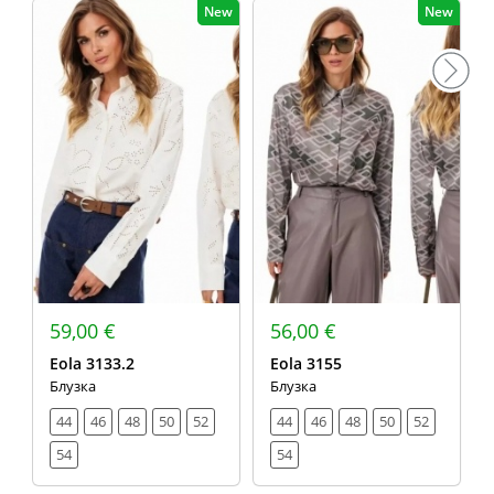
New
New
59,00 €
56,00 €
Eola 3133.2
Eola 3155
Блузка
Блузка
44
46
48
50
52
44
46
48
50
52
54
54