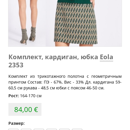
Размер
груди
талии
бедер
(см)
(см)
(см)
40
80
60-64
88
42
84
64-68
92
44
88
68-72
96
46
92
72-76
100
Комплект, кардиган, юбка
Eola
48
96
76-80
104
2353
50
100
80-84
108
Комплект из трикотажного полотна с геометричным
52
104
84-88
112
принтом Состав: ПЭ - 67%, Вис - 33% Дл. кардигана 59-
54
108
88-92
116
60,5 см рукава - 48,5 см юбки с поясом 46-50 см.
Рост:
164-170 см
56
112
92-96
120
58
116
96-100
124
84,00 €
60
120
100-104
128
Размер:
62
124
104-108
132