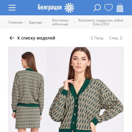
Костюмы
Комплект, кардиган, юбка
Главная
Одежда
юбочные
Eola 2353
К списку моделей
Пред.
След.
Таблица размеров одежды
Обхват
Обхват
Обхват