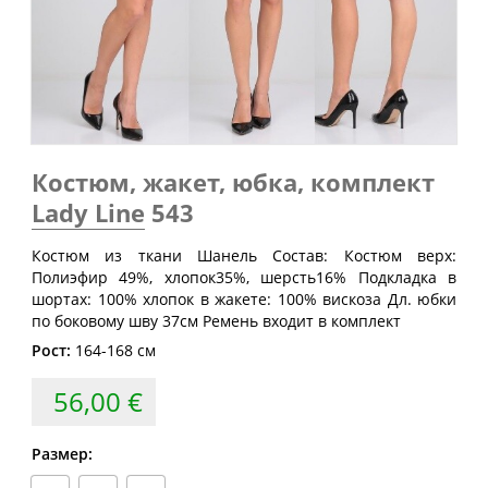
Размер
груди
талии
бедер
(см)
(см)
(см)
40
80
60-64
88
42
84
64-68
92
44
88
68-72
96
Костюм, жакет, юбка, комплект
46
92
72-76
100
Lady Line
543
48
96
76-80
104
Костюм из ткани Шанель Состав: Костюм верх:
50
100
80-84
108
Полиэфир 49%, хлопок35%, шерсть16% Подкладка в
шортах: 100% хлопок в жакете: 100% вискоза Дл. юбки
52
104
84-88
112
по боковому шву 37см Ремень входит в комплект
54
108
88-92
116
Рост:
164-168 см
56
112
92-96
120
56,00 €
58
116
96-100
124
60
120
100-104
128
Размер:
62
124
104-108
132