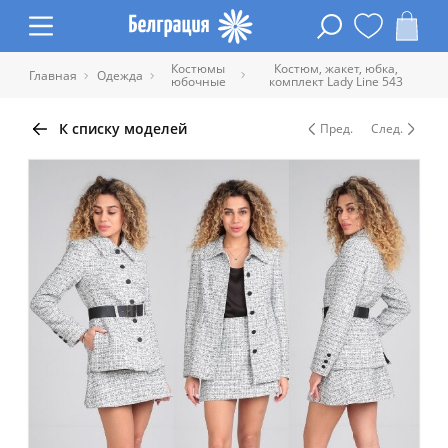
Костюмы
Костюм, жакет, юбка,
Главная
Одежда
юбочные
комплект Lady Line 543
К списку моделей
Пред.
След.
Таблица размеров одежды
Обхват
Обхват
Обхват