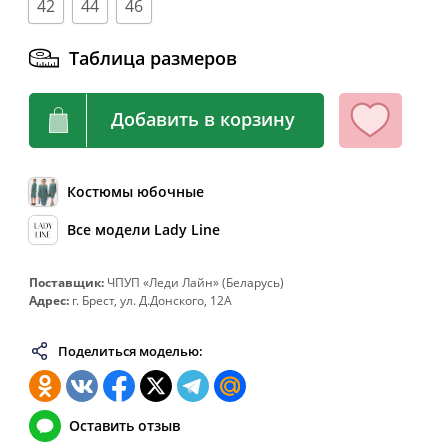
42
44
46
64
128
108-112
136
Таблица размеров
66
132
112-116
140
68
136
116-120
144
Добавить в корзину
70
140
120-124
148
72
144
124-128
152
74
148
128-132
156
Костюмы юбочные
76
152
132-136
160
Все модели Lady Line
78
156
136-140
164
Поставщик:
ЧПУП «Леди Лайн» (Беларусь)
80
160
140-144
168
Адрес:
г. Брест, ул. Д.Донского, 12А
82
164
144-148
172
Поделиться моделью:
Оставить отзыв