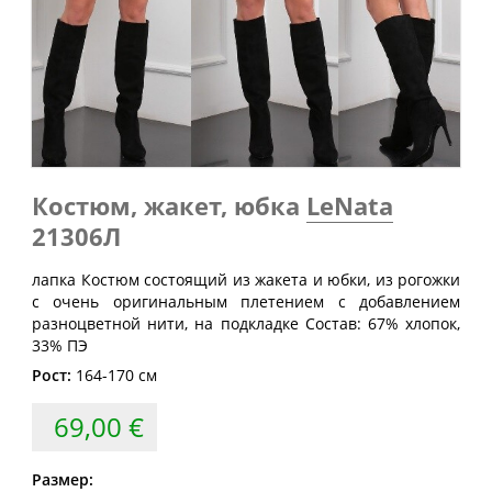
Обхват
Обхват
Обхват
Размер
груди
талии
бедер
(см)
(см)
(см)
40
80
60-64
88
42
84
64-68
92
44
88
68-72
96
46
92
72-76
100
Костюм, жакет, юбка
LeNata
21306Л
48
96
76-80
104
50
100
80-84
108
лапка Костюм состоящий из жакета и юбки, из рогожки
с очень оригинальным плетением с добавлением
52
104
84-88
112
разноцветной нити, на подкладке Состав: 67% хлопок,
54
108
88-92
116
33% ПЭ
Рост:
164-170 см
56
112
92-96
120
58
116
96-100
124
69,00 €
60
120
100-104
128
Размер:
62
124
104-108
132