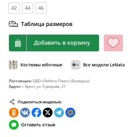
42
44
46
64
128
108-112
136
66
132
112-116
140
Таблица размеров
68
136
116-120
144
70
140
120-124
148
Добавить в корзину
72
144
124-128
152
74
148
128-132
156
Костюмы юбочные
Все модели LeNata
76
152
132-136
160
78
156
136-140
164
Поставщик:
ОДО «ЛеНата-Плюс» (Беларусь)
Адрес:
г. Брест, ул. Суворова, 21
80
160
140-144
168
82
164
144-148
172
Поделиться моделью:
Оставить отзыв