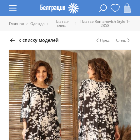
Платья-
Платье Romanovich Style 1-
Главная
Одежда
клеш
2358
К списку моделей
Пред.
След.
Таблица размеров одежды