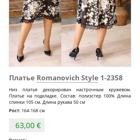
Обхват
Обхват
Обхват
Размер
груди
талии
бедер
(см)
(см)
(см)
40
80
60-64
88
42
84
64-68
92
44
88
68-72
96
46
92
72-76
100
48
96
76-80
104
Платье
Romanovich Style
1-2358
50
100
80-84
108
Низ платья декорирован настрочным кружевом.
52
104
84-88
112
Платье на подкладке. Состав: полиэстер 100% Длина
54
108
88-92
116
спинки 105 см. Длина рукава 50 см
56
112
92-96
120
Рост:
164-168 см
58
116
96-100
124
63,00 €
60
120
100-104
128