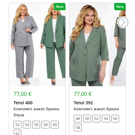
New
New
77,00 €
77,00 €
Tensi 400
Tensi 392
Комплект, жакет, брюки,
Комплект, жакет, брюки
блуза
48
50
52
54
56
52
54
56
58
60
58
62