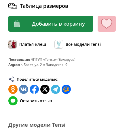
Таблица размеров
64
128
108-112
136
66
132
112-116
140
Добавить в корзину
68
136
116-120
144
70
140
120-124
148
72
144
124-128
152
Платья-клеш
Все модели Tensi
74
148
128-132
156
Поставщик:
ЧПТУП «Тэнси» (Беларусь)
76
152
132-136
160
Адрес:
г. Брест, ул. 2-я Заводская, 9
78
156
136-140
164
Поделиться моделью:
80
160
140-144
168
82
164
144-148
172
Оставить отзыв
Другие модели Tensi