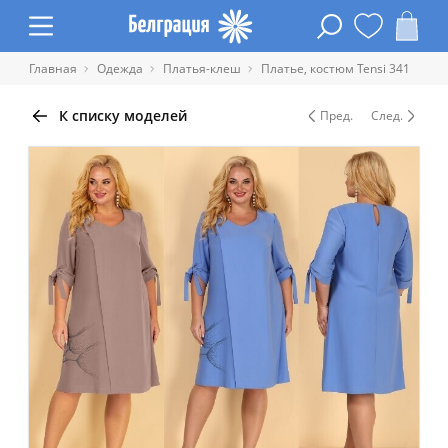
Главная
Одежда
Платья-клеш
Платье, костюм Tensi 341
К списку моделей
Пред.
След.
Таблица размеров одежды
Обхват
Обхват
Обхват