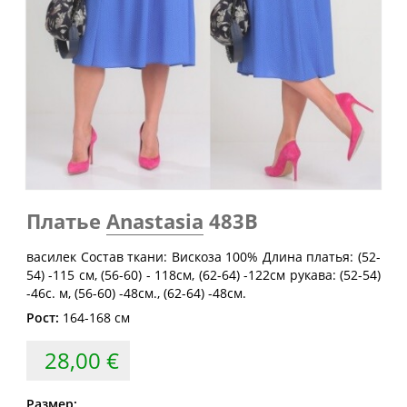
Обхват
Обхват
Обхват
Размер
груди
талии
бедер
(см)
(см)
(см)
40
80
60-64
88
42
84
64-68
92
44
88
68-72
96
46
92
72-76
100
48
96
76-80
104
Платье
Anastasia
483В
50
100
80-84
108
52
104
84-88
112
василек Состав ткани: Вискоза 100% Длина платья: (52-
54) -115 см, (56-60) - 118см, (62-64) -122см рукава: (52-54)
54
108
88-92
116
-46с. м, (56-60) -48см., (62-64) -48см.
56
112
92-96
120
Рост:
164-168 см
58
116
96-100
124
28,00 €
60
120
100-104
128
Размер:
62
124
104-108
132