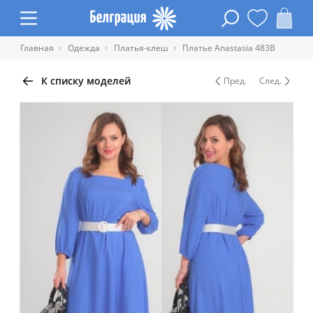
Главная
Одежда
Платья-клеш
Платье Anastasia 483В
К списку моделей
Пред.
След.
Таблица размеров одежды