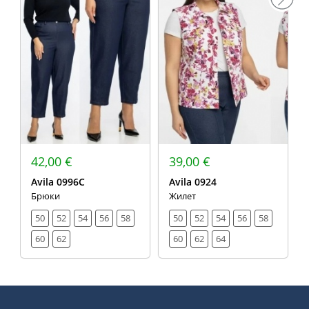
42,00 €
39,00 €
Avila 0996С
Avila 0924
Брюки
Жилет
50
52
54
56
58
50
52
54
56
58
60
62
60
62
64