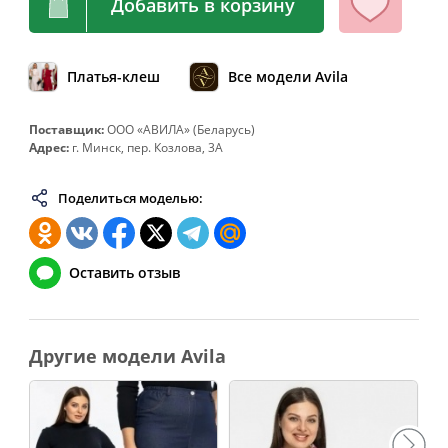
Добавить в корзину
64
128
108-112
136
66
132
112-116
140
68
136
116-120
144
Платья-клеш
Все модели Avila
70
140
120-124
148
Поставщик:
ООО «АВИЛА» (Беларусь)
72
144
124-128
152
Адрес:
г. Минск, пер. Козлова, 3А
74
148
128-132
156
Поделиться моделью:
76
152
132-136
160
78
156
136-140
164
80
160
140-144
168
Оставить отзыв
82
164
144-148
172
Другие модели Avila