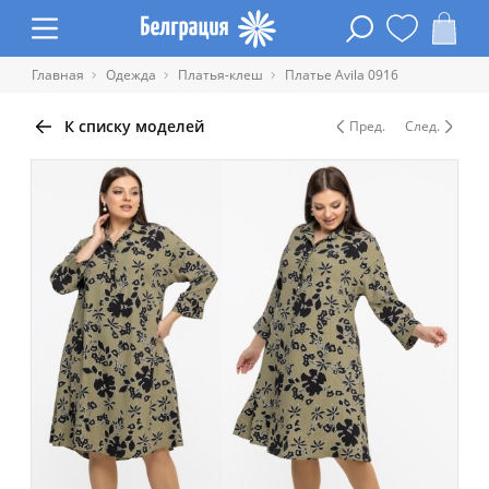
Главная
Одежда
Платья-клеш
Платье Avila 0916
К списку моделей
Пред.
След.
Таблица размеров одежды
Обхват
Обхват
Обхват