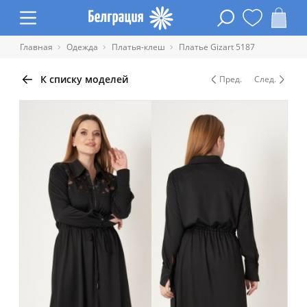
Главная
Одежда
Платья-клеш
Платье Gizart 5187
К списку моделей
Пред.
След.
Таблица размеров одежды