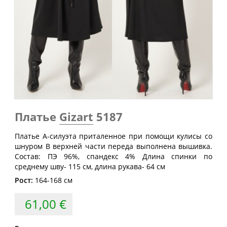
Обхват
Обхват
Обхват
Размер
груди
талии
бедер
(см)
(см)
(см)
40
80
60-64
88
42
84
64-68
92
44
88
68-72
96
46
92
72-76
100
48
96
76-80
104
Платье
Gizart
5187
50
100
80-84
108
Платье А-силуэта приталенное при помощи кулисы со
52
104
84-88
112
шнуром В верхней части переда выполнена вышивка.
Состав: ПЭ 96%, спандекс 4% Длина спинки по
54
108
88-92
116
среднему шву- 115 см, длина рукава- 64 см
56
112
92-96
120
Рост:
164-168 см
58
116
96-100
124
61,00 €
60
120
100-104
128
62
124
104-108
132