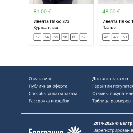
81,00 €
48,00 €
Ивелта Плюс 873
Ивелта Плюс 
Куртка, плащ
Платье
52
54
56
58
60
62
46
48
50
О магазине
Доставка заказов
Публичная оферта
Гарантии покупате
Способы оплаты заказа
Отзывы покупател
Рассрочка и кэшбэк
Таблица размеров
2014-2026 © Белг
Зарегистрирован в