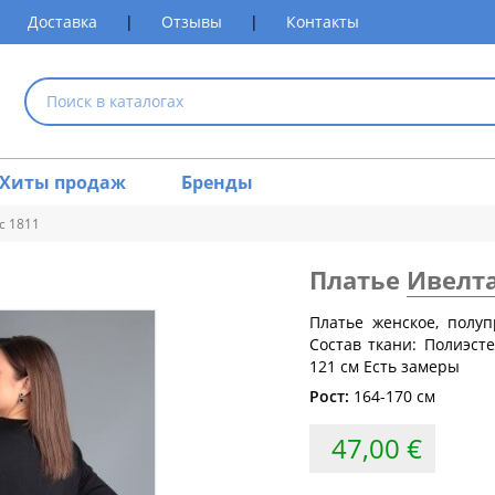
Доставка
|
Отзывы
|
Контакты
Хиты продаж
Бренды
с 1811
Платье
Ивелт
размеров одежды
Платье женское, полуп
Состав ткани: Полиэсте
Обхват груди (см)
Обхват талии (см)
Обхват 
121 см Есть замеры
Рост:
164-170 см
80
60-64
84
64-68
47,00 €
88
68-72