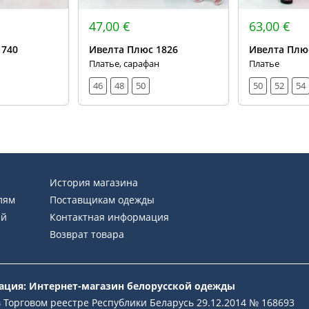
47,00 €
63,00 €
1740
Ивелта Плюс 1826
Ивелта Плюс
Платье, сарафан
Платье
46
48
50
50
52
54
История магазина
лям
Поставщикам одежды
ей
Контактная информация
Возврат товара
рация: Интернет-магазин белорусской одежды
 Торговом реестре Республики Беларусь 29.12.2014 № 168693