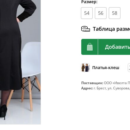
Размер:
92
72-76
54
56
58
96
76-80
100
80-84
Таблица разм
104
84-88
108
88-92
Добавить
112
92-96
116
96-100
Платья-клеш
120
100-104
124
104-108
Поставщик:
ООО «Ивелта П
Адрес:
г. Брест, ул. Суворова
128
108-112
132
112-116
136
116-120
140
120-124
144
124-128