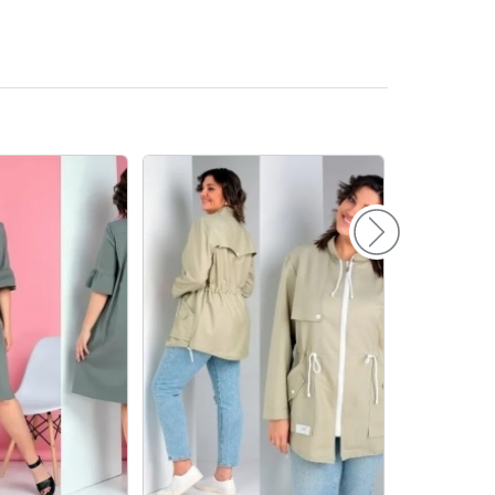
156
160
164
168
172