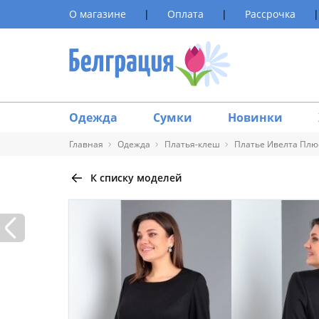
О магазине
|
Оплата
|
Рассрочка
|
Одежда
Сумки
Новинки
Главная
Одежда
Платья-клеш
Платье Ивелта Плю
К списку моделей
Таблица 
Размер
40
42
44