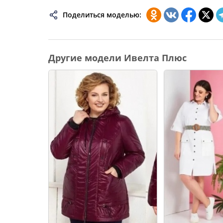
74
Поделиться моделью:
76
78
Другие модели Ивелта Плюс
80
82