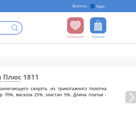
Валюта:
Евро
Избранное
Корзина
а Плюс
1811
рилегающего силуэта, из трикотажного полотна
р 70%, вискоза 25%, эластан 5%; Длина платья -
бедер (см)
88
92
96