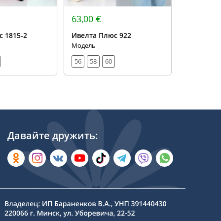
63,00 €
86,00 €
 1815-2
Ивелта Плюс 922
Ивелта П
Модель
Костюм, жа
56
58
60
48
50
60
62
Давайте дружить: