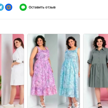
148
128-132
Оставить отзыв
152
132-136
156
136-140
160
140-144
164
144-148