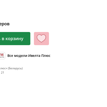
100
104
108
еров
112
116
 в корзину
120
124
Все модели Ивелта Плюс
128
132
люс» (Беларусь)
, 21
136
140
144
148
152