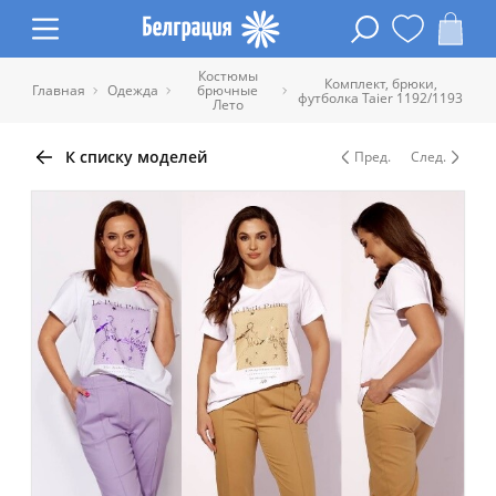
Костюмы
Комплект, брюки,
Главная
Одежда
брючные
футболка Taier 1192/1193
Лето
К списку моделей
Пред.
След.
Таблица размеров одежды