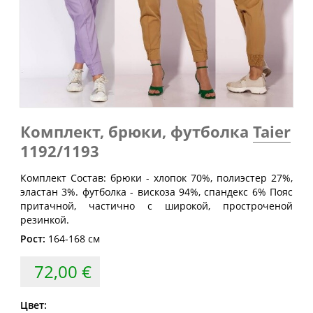
Обхват
Обхват
Обхват
Размер
груди
талии
бедер
(см)
(см)
(см)
40
80
60-64
88
42
84
64-68
92
44
88
68-72
96
Комплект, брюки, футболка
Taier
46
92
72-76
100
1192/1193
48
96
76-80
104
Комплект Состав: брюки - хлопок 70%, полиэстер 27%,
50
100
80-84
108
эластан 3%. футболка - вискоза 94%, спандекс 6% Пояс
притачной, частично с широкой, простроченой
52
104
84-88
112
резинкой.
54
108
88-92
116
Рост:
164-168 см
56
112
92-96
120
72,00 €
58
116
96-100
124
60
120
100-104
128
Цвет: