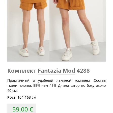
Обхват
Обхват
Обхват
Размер
груди
талии
бедер
(см)
(см)
(см)
40
80
60-64
88
42
84
64-68
92
44
88
68-72
96
46
92
72-76
100
48
96
76-80
104
50
100
80-84
108
Комплект
Fantazia Mod
4288
52
104
84-88
112
Практичный и удобный льняной комплект Состав
54
108
88-92
116
ткани: хлопок 55% лен 45% Длина штор по боку около
56
112
92-96
120
40 см.
Рост:
164-168 см
58
116
96-100
124
60
120
100-104
128
59,00 €