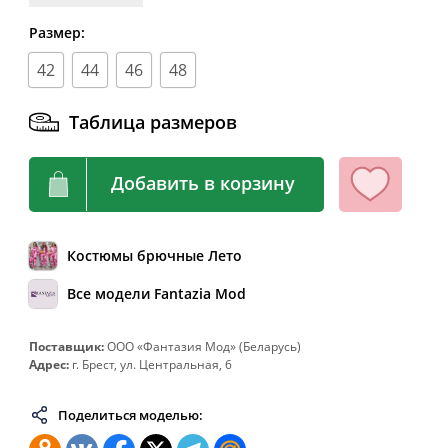
62
124
104-108
132
Размер:
64
128
108-112
136
42
44
46
48
66
132
112-116
140
68
136
116-120
144
Таблица размеров
70
140
120-124
148
72
144
124-128
152
Добавить в корзину
74
148
128-132
156
76
152
132-136
160
Костюмы брючные Лето
78
156
136-140
164
Все модели Fantazia Mod
80
160
140-144
168
82
164
144-148
172
Поставщик:
ООО «Фантазия Мод» (Беларусь)
Адрес:
г. Брест, ул. Центральная, 6
Поделиться моделью: