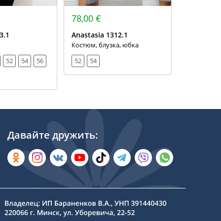
78,00 €
75,00 €
3.1
Anastasia 1312.1
Anastasia
Костюм, блузка, юбка
Комплект, 
52
54
56
52
54
52
54
Давайте дружить: