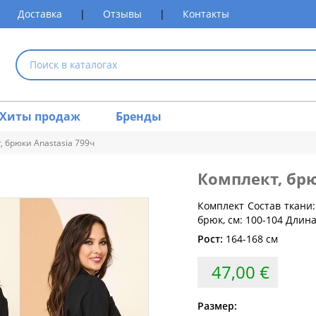
Доставка
|
Отзывы
|
Контакты
Хиты продаж
Бренды
, брюки Anastasia 799ч
Комплект, бр
размеров одежды
Комплект Состав ткани:
брюк, см: 100-104 Длина
Обхват груди (см)
Обхват талии (см)
Обхват 
Рост:
164-168 см
80
60-64
47,00 €
84
64-68
88
68-72
Размер: