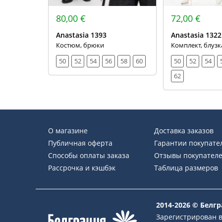
80,00 €
72,00 €
Anastasia 1393
Anastasia 1322
Костюм, брюки
Комплект, блузк
50
52
54
56
58
60
50
52
54
62
О магазине
Доставка заказов
Публичная оферта
Гарантии покупате
Способы оплаты заказа
Отзывы покупател
Рассрочка и кэшбэк
Таблица размеров
2014-2026 © Белг
Зарегистрирован в