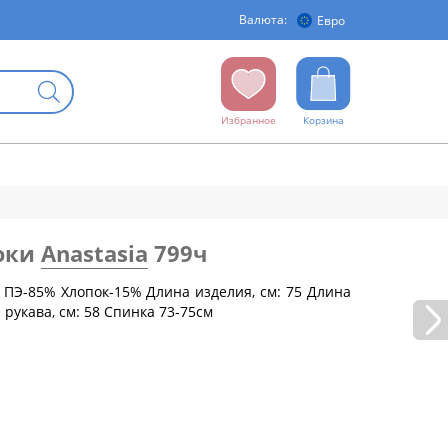
Валюта:
Евро
Избранное
Корзина
юки
Anastasia
799ч
 ПЭ-85% Хлопок-15% Длина изделия, см: 75 Длина
 рукава, см: 58 Спинка 73-75см
бедер (см)
88
92
96