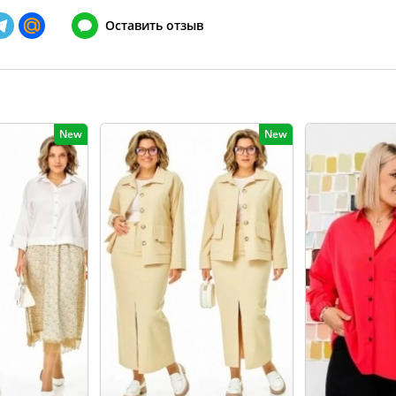
148
128-132
Оставить отзыв
152
132-136
156
136-140
160
140-144
New
New
164
144-148