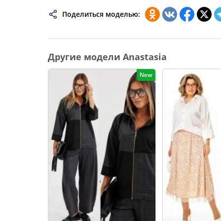
74
Поделиться моделью:
76
78
Другие модели Anastasia
80
New
82