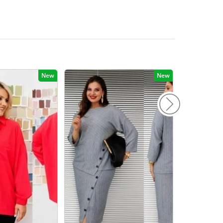
156
160
164
168
New
New
172