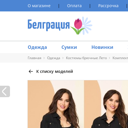
О магазине
|
Оплата
|
Рассрочка
|
Одежда
Сумки
Новинки
Главная
Одежда
Костюмы брючные Лето
Комплект
К списку моделей
Таблица 
Размер
40
42
44