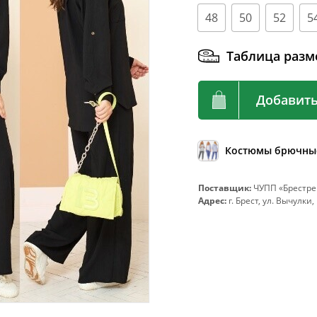
92
72-76
48
50
52
5
96
76-80
Таблица разм
100
80-84
104
84-88
Добавить
108
88-92
112
92-96
116
96-100
Костюмы брючны
120
100-104
Поставщик:
ЧУПП «Брестре
124
104-108
Адрес:
г. Брест, ул. Вычулки,
128
108-112
132
112-116
136
116-120
140
120-124
144
124-128