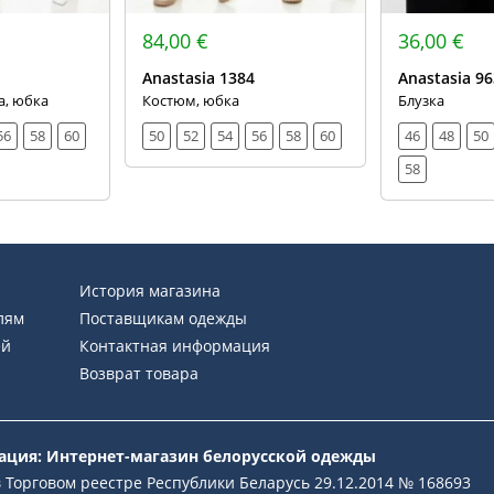
84,00 €
36,00 €
Anastasia 1384
Anastasia 96
а, юбка
Костюм, юбка
Блузка
56
58
60
50
52
54
56
58
60
46
48
50
58
История магазина
лям
Поставщикам одежды
ей
Контактная информация
Возврат товара
рация: Интернет-магазин белорусской одежды
 Торговом реестре Республики Беларусь 29.12.2014 № 168693