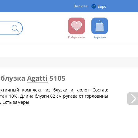
Валюта:
Евро
Избранное
Корзина
 блузка
Agatti
5105
ктичный комплект, из блузки и кюлот Состав:
стан 10%. Длина блузки 62 см рукава от горловины
бедер (см)
м. Есть замеры
88
92
96