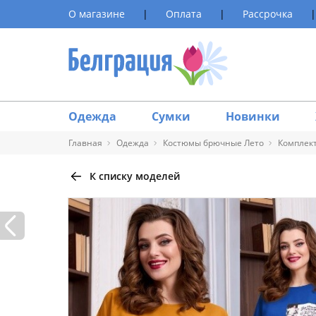
О магазине
|
Оплата
|
Рассрочка
|
Одежда
Сумки
Новинки
Главная
Одежда
Костюмы брючные Лето
Комплект,
К списку моделей
Таблица 
Размер
40
42
44