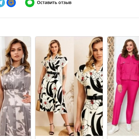
Оставить отзыв
148
128-132
152
132-136
156
136-140
160
140-144
164
144-148