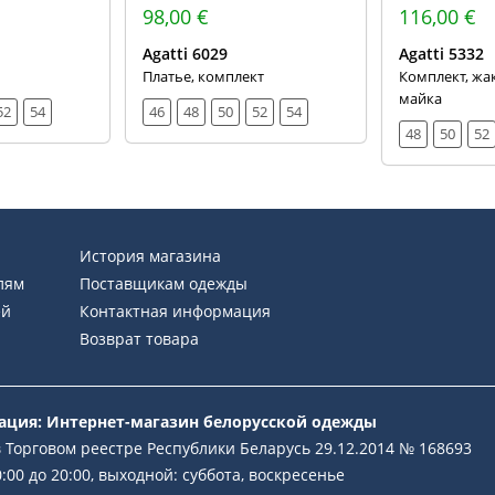
98,00 €
116,00 €
Agatti 6029
Agatti 5332
Платье, комплект
Комплект, жак
майка
52
54
46
48
50
52
54
48
50
52
История магазина
лям
Поставщикам одежды
ей
Контактная информация
Возврат товара
рация: Интернет-магазин белорусской одежды
 Торговом реестре Республики Беларусь 29.12.2014 № 168693
:00 до 20:00, выходной: суббота, воскресенье