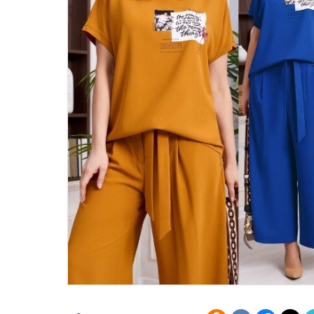
46
48
50
52
54
56
58
60
62
64
66
68
70
72