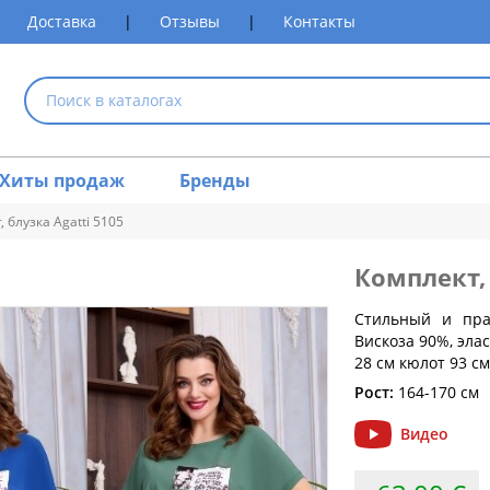
Доставка
|
Отзывы
|
Контакты
Хиты продаж
Бренды
 блузка Agatti 5105
Комплект,
размеров одежды
Стильный и пра
Вискоза 90%, эла
Обхват груди (см)
Обхват талии (см)
Обхват 
28 см кюлот 93 с
80
60-64
Рост:
164-170 см
84
64-68
Видео
88
68-72