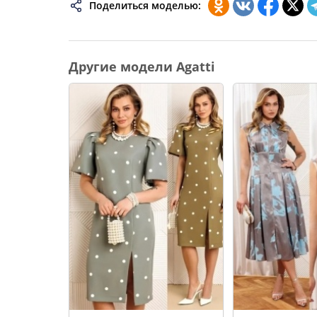
Поделиться моделью:
74
76
78
Другие модели Agatti
80
82