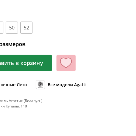
100
104
108
50
52
112
116
размеров
120
вить в корзину
124
128
132
рючные Лето
Все модели Agatti
136
иль Агатти» (Беларусь)
140
Янки Купалы, 110
144
148
152