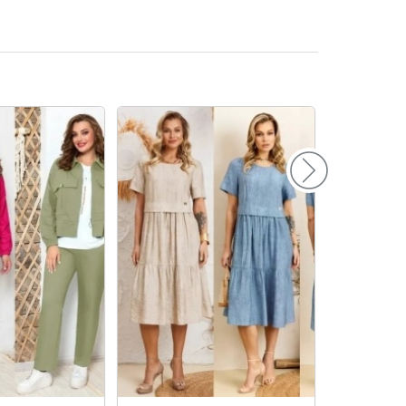
156
160
164
168
172