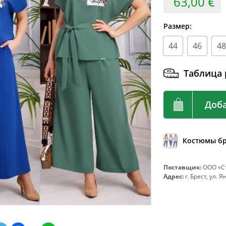
63,00 €
92
72-76
96
76-80
Размер:
100
80-84
44
46
48
104
84-88
108
88-92
Таблица 
112
92-96
Доба
116
96-100
120
100-104
124
104-108
Костюмы б
128
108-112
Поставщик:
ООО «Ст
132
112-116
Адрес:
г. Брест, ул. 
136
116-120
140
120-124
144
124-128