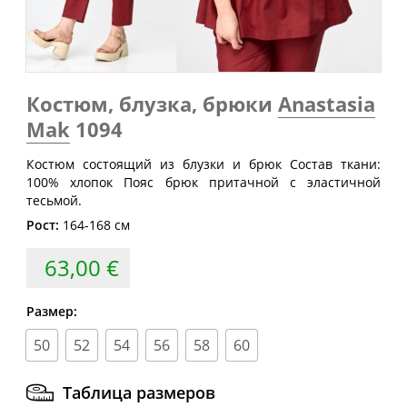
Размер
груди
талии
бедер
(см)
(см)
(см)
40
80
60-64
88
42
84
64-68
92
Костюм, блузка, брюки
Anastasia
Mak
1094
44
88
68-72
96
46
92
72-76
100
Костюм состоящий из блузки и брюк Состав ткани:
100% хлопок Пояс брюк притачной с эластичной
48
96
76-80
104
тесьмой.
50
100
80-84
108
Рост:
164-168 см
52
104
84-88
112
63,00 €
54
108
88-92
116
56
112
92-96
120
Размер:
58
116
96-100
124
50
52
54
56
58
60
60
120
100-104
128
Таблица размеров
62
124
104-108
132