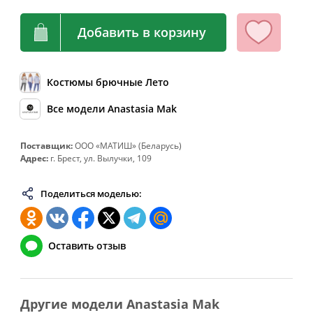
64
128
108-112
136
Добавить в корзину
66
132
112-116
140
68
136
116-120
144
Костюмы брючные Лето
70
140
120-124
148
72
144
124-128
152
Все модели Anastasia Mak
74
148
128-132
156
Поставщик:
ООО «МАТИШ» (Беларусь)
76
152
132-136
160
Адрес:
г. Брест, ул. Вылучки, 109
78
156
136-140
164
Поделиться моделью:
80
160
140-144
168
82
164
144-148
172
Оставить отзыв
Другие модели Anastasia Mak