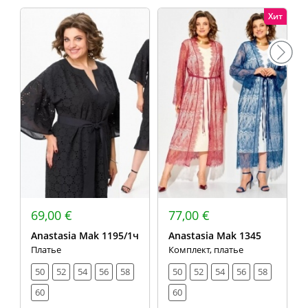
Хит
69,00 €
77,00 €
Anastasia Mak 1195/1ч
Anastasia Mak 1345
Платье
Комплект, платье
50
52
54
56
58
50
52
54
56
58
60
60