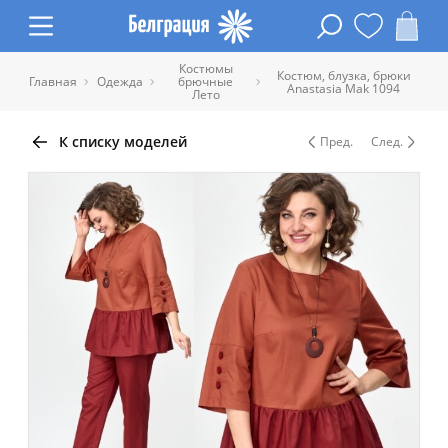
Костюмы
Костюм, блузка, брюки
Главная
Одежда
брючные
Anastasia Mak 1094
Лето
К списку моделей
Пред.
След.
Таблица размеров одежды
Обхват
Обхват
Обхват