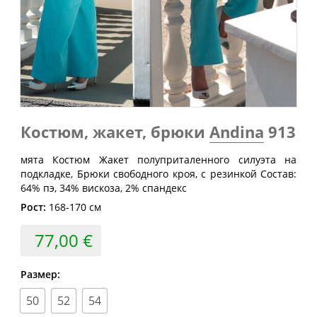
Обхват
Обхват
Обхват
Размер
груди
талии
бедер
(см)
(см)
(см)
40
80
60-64
88
42
84
64-68
92
44
88
68-72
96
46
92
72-76
100
Костюм, жакет, брюки
Andina
913
48
96
76-80
104
мята Костюм Жакет полуприталенного силуэта на
50
100
80-84
108
подкладке, Брюки свободного кроя, с резинкой Состав:
64% пэ, 34% вискоза, 2% спандекс
52
104
84-88
112
Рост:
168-170 см
54
108
88-92
116
77,00 €
56
112
92-96
120
58
116
96-100
124
Размер:
60
120
100-104
128
50
52
54
62
124
104-108
132