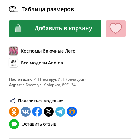
Таблица размеров
64
128
108-112
136
66
132
112-116
140
Добавить в корзину
68
136
116-120
144
70
140
120-124
148
72
144
124-128
152
Костюмы брючные Лето
74
148
128-132
156
Все модели Andina
76
152
132-136
160
Поставщик:
ИП Нестерук И.Н. (Беларусь)
78
156
136-140
164
Адрес:
г. Брест, ул. К.Маркса, 89/1-34
80
160
140-144
168
Поделиться моделью:
82
164
144-148
172
Оставить отзыв