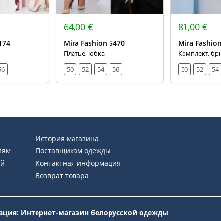
64,00 €
81,00 €
174
Mira Fashion 5470
Mira Fashio
Платье, юбка
Комплект, бр
56
50
52
54
56
50
52
54
История магазина
лям
Поставщикам одежды
ей
Контактная информация
Возврат товара
рация: Интернет-магазин белорусской одежды