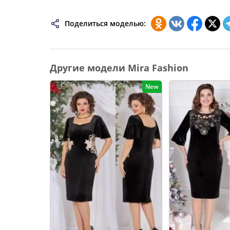
74
Поделиться моделью:
76
78
80
Другие модели Mira Fashion
82
New