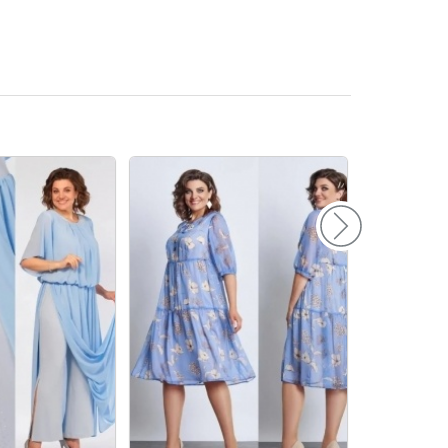
156
160
164
168
172