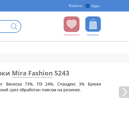
Валюта:
Евро
Избранное
Корзина
юки
Mira Fashion
5243
ни: Вискоза 73%, ПЭ 24%, Спандекс 3% Брюки
хний срез обработан поясом на резинке.
бедер (см)
88
92
96