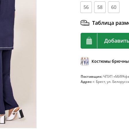
92
72-76
56
58
60
96
76-80
Таблица разм
100
80-84
104
84-88
Добавить
108
88-92
112
92-96
116
96-100
Костюмы брючны
120
100-104
Поставщик:
ЧПУП «МИРАфэш
124
104-108
Адрес:
г. Брест, ул. Белорусс
128
108-112
132
112-116
136
116-120
140
120-124
144
124-128