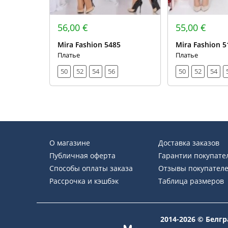
56,00 €
55,00 €
Mira Fashion 5485
Mira Fashion 5
Платье
Платье
50
52
54
56
50
52
54
О магазине
Доставка заказов
Публичная оферта
Гарантии покупате
Способы оплаты заказа
Отзывы покупател
Рассрочка и кэшбэк
Таблица размеров
2014-2026 © Белг