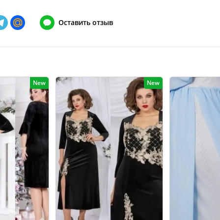
148
128-132
Оставить отзыв
152
132-136
156
136-140
160
140-144
164
144-148
New
New