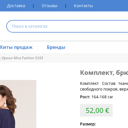
Доставка
|
Отзывы
|
Контакты
Хиты продаж
Бренды
, брюки Mira Fashion 5243
Комплект, бр
размеров одежды
Комплект Состав тка
свободного покроя, вер
Обхват груди (см)
Обхват талии (см)
Обхват 
Рост:
164-168 см
80
60-64
52,00 €
84
64-68
88
68-72
Размер: