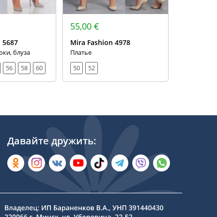
55,00 €
72,00 €
n 5687
Mira Fashion 4978
Mira Fash
юки, блуза
Платье
Костюм, жа
56
58
60
50
52
50
52
Давайте дружить: