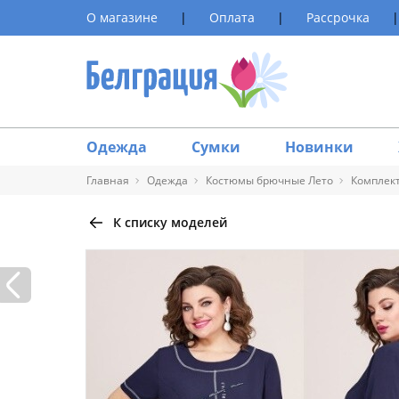
О магазине
|
Оплата
|
Рассрочка
|
Одежда
Сумки
Новинки
Главная
Одежда
Костюмы брючные Лето
Комплект
К списку моделей
Таблица 
Размер
40
42
44