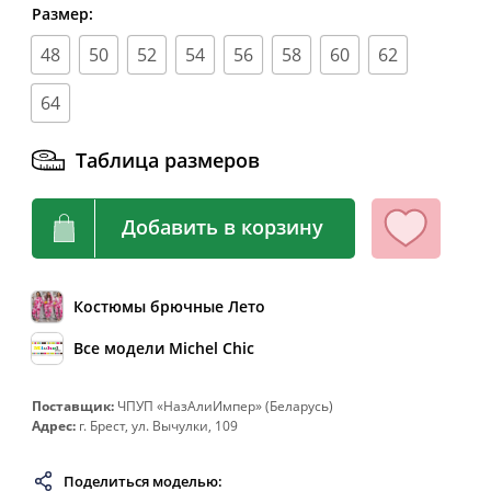
Размер:
62
124
104-108
132
64
128
108-112
136
48
50
52
54
56
58
60
62
66
132
112-116
140
64
68
136
116-120
144
Таблица размеров
70
140
120-124
148
72
144
124-128
152
Добавить в корзину
74
148
128-132
156
76
152
132-136
160
78
156
136-140
164
Костюмы брючные Лето
80
160
140-144
168
Все модели Michel Chic
82
164
144-148
172
Поставщик:
ЧПУП «НазАлиИмпер» (Беларусь)
Адрес:
г. Брест, ул. Вычулки, 109
Поделиться моделью: