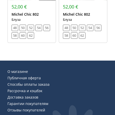
52,00 €
52,00 €
Michel Chic 802
Michel Chic 802
Блуза
Блуза
48
50
52
54
56
48
50
52
54
56
58
60
62
58
60
62
О магазине
Публичная оферта
Способы оплаты заказа
Рассрочка и кэшбэк
Доставка заказов
Гарантии покупателям
Отзывы покупателей