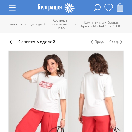
Костюмы
Комплект, футболка,
Главная
Одежда
брючные
брюки Michel Chic 1336
Лето
К списку моделей
Пред.
След.
Таблица размеров одежды