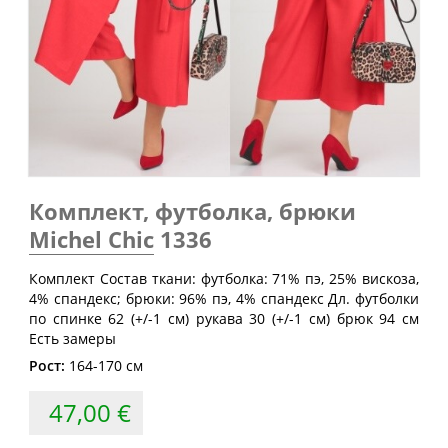
Обхват
Обхват
Обхват
Размер
груди
талии
бедер
(см)
(см)
(см)
40
80
60-64
88
42
84
64-68
92
44
88
68-72
96
46
92
72-76
100
Комплект, футболка, брюки
48
96
76-80
104
Michel Chic
1336
50
100
80-84
108
Комплект Состав ткани: футболка: 71% пэ, 25% вискоза,
52
104
84-88
112
4% спандекс; брюки: 96% пэ, 4% спандекс Дл. футболки
по спинке 62 (+/-1 см) рукава 30 (+/-1 см) брюк 94 см
54
108
88-92
116
Есть замеры
56
112
92-96
120
Рост:
164-170 см
58
116
96-100
124
47,00 €
60
120
100-104
128