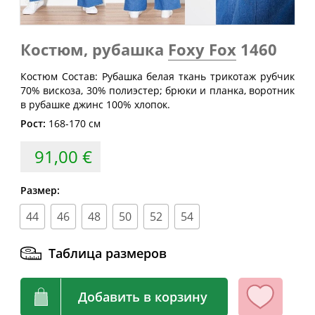
Размер
груди
талии
бедер
(см)
(см)
(см)
40
80
60-64
88
Костюм, рубашка
Foxy Fox
1460
42
84
64-68
92
Костюм Состав: Рубашка белая ткань трикотаж рубчик
44
88
68-72
96
70% вискоза, 30% полиэстер; брюки и планка, воротник
в рубашке джинс 100% хлопок.
46
92
72-76
100
Рост:
168-170 см
48
96
76-80
104
91,00 €
50
100
80-84
108
52
104
84-88
112
Размер:
54
108
88-92
116
44
46
48
50
52
54
56
112
92-96
120
58
116
96-100
124
Таблица размеров
60
120
100-104
128
Добавить в корзину
62
124
104-108
132