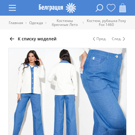
Костюмы
Костюм, рубашка Foxy
Главная
Одежда
брючные Лето
Fox 1460
К списку моделей
Пред.
След.
Таблица размеров одежды
Обхват
Обхват
Обхват