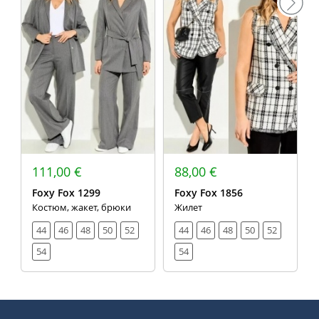
111,00 €
88,00 €
Foxy Fox 1299
Foxy Fox 1856
Костюм, жакет, брюки
Жилет
44
46
48
50
52
44
46
48
50
52
54
54