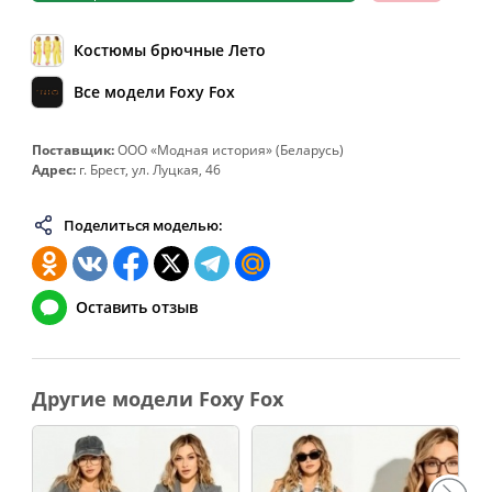
64
128
108-112
136
66
132
112-116
140
Костюмы брючные Лето
68
136
116-120
144
Все модели Foxy Fox
70
140
120-124
148
Поставщик:
ООО «Модная история» (Беларусь)
72
144
124-128
152
Адрес:
г. Брест, ул. Луцкая, 46
74
148
128-132
156
76
152
132-136
160
Поделиться моделью:
78
156
136-140
164
80
160
140-144
168
Оставить отзыв
82
164
144-148
172
Другие модели Foxy Fox