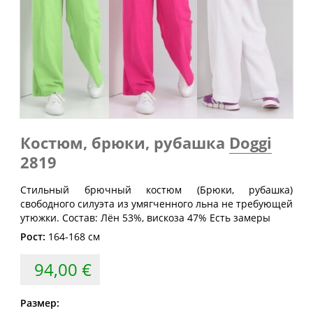
Обхват
Обхват
Обхват
Размер
груди
талии
бедер
(см)
(см)
(см)
40
80
60-64
88
42
84
64-68
92
44
88
68-72
96
46
92
72-76
100
Костюм, брюки, рубашка
Doggi
48
96
76-80
104
2819
50
100
80-84
108
Стильный брючный костюм (Брюки, рубашка)
52
104
84-88
112
свободного силуэта из умягченного льна не требующей
утюжки. Состав: Лён 53%, вискоза 47% Есть замеры
54
108
88-92
116
Рост:
164-168 см
56
112
92-96
120
94,00 €
58
116
96-100
124
60
120
100-104
128
Размер: