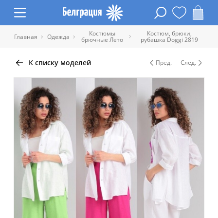
Костюмы
Костюм, брюки,
Главная
Одежда
брючные Лето
рубашка Doggi 2819
К списку моделей
Пред.
След.
Таблица размеров одежды