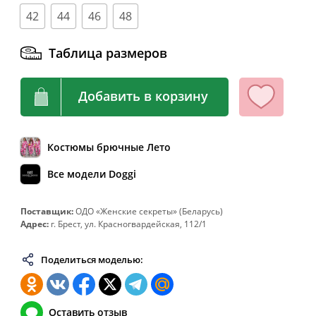
62
124
104-108
132
42
44
46
48
64
128
108-112
136
66
132
112-116
140
Таблица размеров
68
136
116-120
144
70
140
120-124
148
Добавить в корзину
72
144
124-128
152
74
148
128-132
156
Костюмы брючные Лето
76
152
132-136
160
Все модели Doggi
78
156
136-140
164
80
160
140-144
168
Поставщик:
ОДО «Женские секреты» (Беларусь)
Адрес:
г. Брест, ул. Красногвардейская, 112/1
82
164
144-148
172
Поделиться моделью:
Оставить отзыв