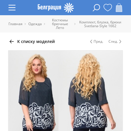
Костюмы
Комплект, блузка, брюки
Главная
Одежда
брючные
Svetlana-Style 1662
Лето
К списку моделей
Пред.
След.
Таблица размеров одежды