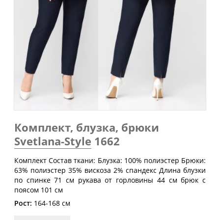
Обхват
Обхват
Обхват
Размер
груди
талии
бедер
(см)
(см)
(см)
40
80
60-64
88
42
84
64-68
92
44
88
68-72
96
46
92
72-76
100
48
96
76-80
104
Комплект, блузка, брюки
50
100
80-84
108
Svetlana-Style
1662
52
104
84-88
112
Комплект Состав ткани: Блузка: 100% полиэстер Брюки:
54
108
88-92
116
63% полиэстер 35% вискоза 2% спандекс Длина блузки
56
112
92-96
120
по спинке 71 см рукава от горловины 44 см брюк с
поясом 101 см
58
116
96-100
124
Рост:
164-168 см
60
120
100-104
128