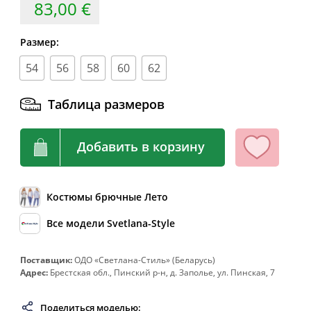
83,00 €
62
124
104-108
132
64
128
108-112
136
Размер:
66
132
112-116
140
54
56
58
60
62
68
136
116-120
144
70
140
120-124
148
Таблица размеров
72
144
124-128
152
Добавить в корзину
74
148
128-132
156
76
152
132-136
160
78
156
136-140
164
Костюмы брючные Лето
80
160
140-144
168
Все модели Svetlana-Style
82
164
144-148
172
Поставщик:
ОДО «Светлана-Стиль» (Беларусь)
Адрес:
Брестcкая обл., Пинский р-н, д. Заполье, ул. Пинская, 7
Поделиться моделью: