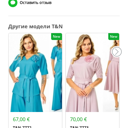
Оставить отзыв
Другие модели T&N
New
New
67,00 €
70,00 €
T&N 7772
T&N 7773