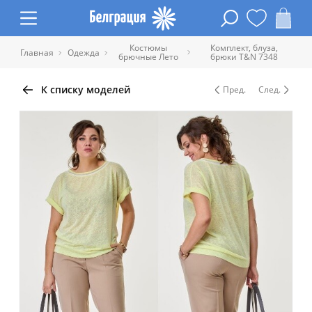
Костюмы
Комплект, блуза,
Главная
Одежда
брючные Лето
брюки T&N 7348
К списку моделей
Пред.
След.
Таблица размеров одежды