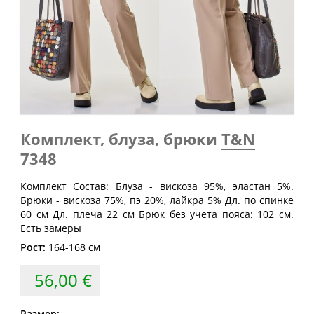
Обхват
Обхват
Обхват
Размер
груди
талии
бедер
(см)
(см)
(см)
40
80
60-64
88
42
84
64-68
92
44
88
68-72
96
46
92
72-76
100
Комплект, блуза, брюки
T&N
48
96
76-80
104
7348
50
100
80-84
108
Комплект Состав: Блуза - вискоза 95%, эластан 5%.
Брюки - вискоза 75%, пэ 20%, лайкра 5% Дл. по спинке
52
104
84-88
112
60 см Дл. плеча 22 см Брюк без учета пояса: 102 см.
54
108
88-92
116
Есть замеры
Рост:
164-168 см
56
112
92-96
120
58
116
96-100
124
56,00 €
60
120
100-104
128
Размер: