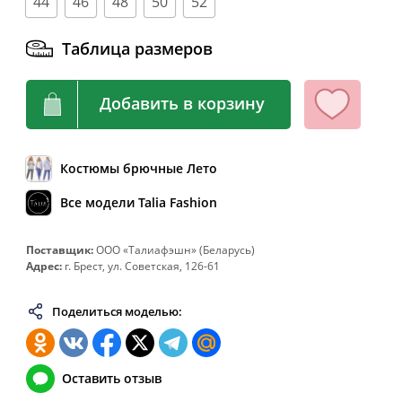
44
46
48
50
52
64
128
108-112
136
Таблица размеров
66
132
112-116
140
68
136
116-120
144
Добавить в корзину
70
140
120-124
148
72
144
124-128
152
Костюмы брючные Лето
74
148
128-132
156
Все модели Talia Fashion
76
152
132-136
160
78
156
136-140
164
Поставщик:
ООО «Талиафэшн» (Беларусь)
80
160
140-144
168
Адрес:
г. Брест, ул. Советская, 126-61
82
164
144-148
172
Поделиться моделью:
Оставить отзыв