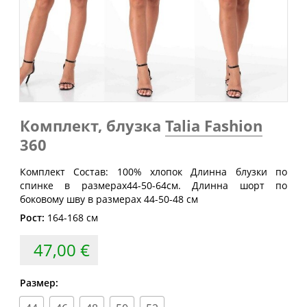
Обхват
Обхват
Обхват
Размер
груди
талии
бедер
(см)
(см)
(см)
40
80
60-64
88
42
84
64-68
92
44
88
68-72
96
Комплект, блузка
Talia Fashion
46
92
72-76
100
360
48
96
76-80
104
50
100
80-84
108
Комплект Состав: 100% хлопок Длинна блузки по
спинке в размерах44-50-64см. Длинна шорт по
52
104
84-88
112
боковому шву в размерах 44-50-48 см
54
108
88-92
116
Рост:
164-168 см
56
112
92-96
120
47,00 €
58
116
96-100
124
Размер:
60
120
100-104
128
62
124
104-108
132