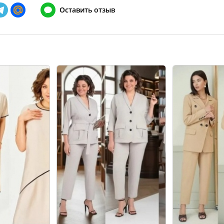
Оставить отзыв
148
128-132
152
132-136
156
136-140
160
140-144
164
144-148