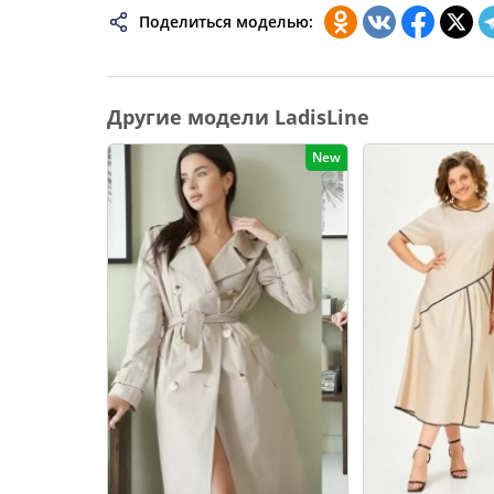
Поделиться моделью:
74
76
78
Другие модели LadisLine
80
New
82