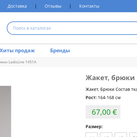
Доставка
|
Отзывы
|
Контакты
Хиты продаж
Бренды
рюки LadisLine 1451А
Жакет, брюки
размеров одежды
Жакет, Брюки Состав тк
Рост:
164-168 см
Обхват груди (см)
Обхват талии (см)
Обхват 
67,00 €
80
60-64
84
64-68
Размер:
88
68-72