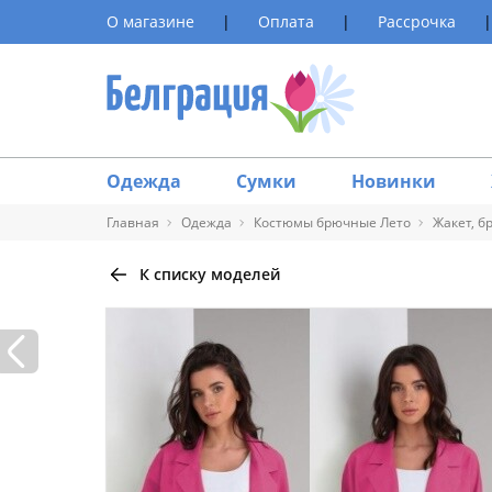
О магазине
|
Оплата
|
Рассрочка
|
Одежда
Сумки
Новинки
Главная
Одежда
Костюмы брючные Лето
Жакет, б
К списку моделей
Таблица 
Размер
40
42
44