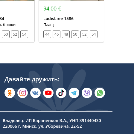
94,00 €
97,00 €
84
LadisLine 1586
LadisLine
т, брюки
Плащ
Костюм, жа
50
52
54
44
46
48
50
52
54
44
46
Давайте дружить: