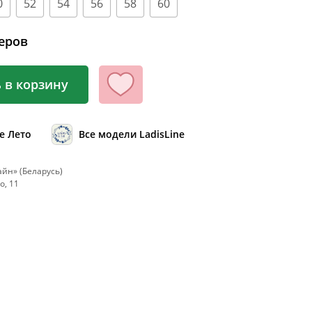
0
52
54
56
58
60
100
104
еров
108
112
 в корзину
116
120
е Лето
Все модели LadisLine
124
128
йн» (Беларусь)
о, 11
132
136
140
144
148
152