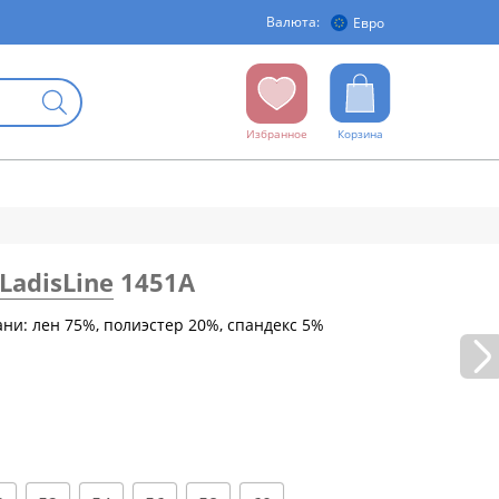
Валюта:
Евро
Избранное
Корзина
LadisLine
1451А
ани: лен 75%, полиэстер 20%, спандекс 5%
бедер (см)
88
92
96