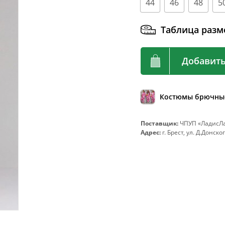
44
46
48
5
92
72-76
96
76-80
Таблица разм
100
80-84
104
84-88
Добавить
108
88-92
112
92-96
Костюмы брючны
116
96-100
120
100-104
Поставщик:
ЧПУП «ЛадисЛа
Адрес:
г. Брест, ул. Д.Донског
124
104-108
128
108-112
132
112-116
136
116-120
140
120-124
144
124-128