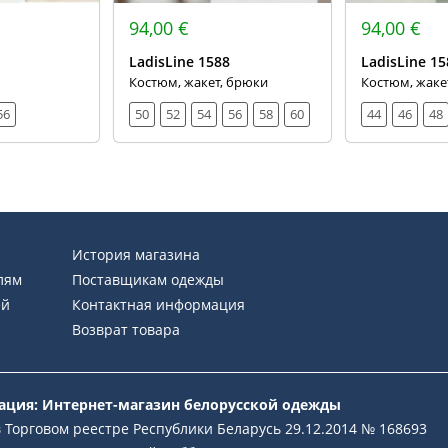
94,00 €
94,00 €
LadisLine 1588
LadisLine 15
Костюм, жакет, брюки
Костюм, жаке
56
50
52
54
56
58
60
44
46
48
История магазина
лям
Поставщикам одежды
ей
Контактная информация
Возврат товара
рация: Интернет-магазин белорусской одежды
 Торговом реестре Республики Беларусь 29.12.2014 № 168693