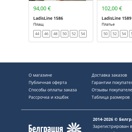
94,00 €
102,00 €
LadisLine 1586
LadisLine 1589
Плащ
Платье
44
46
48
50
52
54
50
52
54
О магазине
Доставка заказов
Публичная оферта
Гарантии покупате
Способы оплаты заказа
Отзывы покупател
Рассрочка и кэшбэк
Таблица размеров
2014-2026 © Белг
Зарегистрирован в