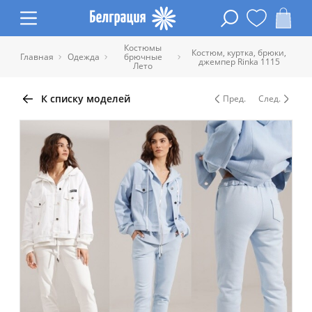
Костюмы
Костюм, куртка, брюки,
Главная
Одежда
брючные
джемпер Rinka 1115
Лето
К списку моделей
Пред.
След.
Таблица размеров одежды
Обхват
Обхват
Обхват