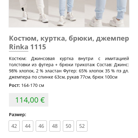
Размер
груди
талии
бедер
(см)
(см)
(см)
40
80
60-64
88
42
84
64-68
92
Костюм, куртка, брюки, джемпер
44
88
68-72
96
Rinka
1115
46
92
72-76
100
Костюм: Джинсовая куртка внутри с имитацией
48
96
76-80
104
толстовки из футера + брюки трикотаж Состав: Джинс:
98% хлопок, 2 % эластан Футер: 65% хлопок 35 % пэ дл.
50
100
80-84
108
джемпера по спинке 63см, рукав 77см, брюк 100см
52
104
84-88
112
Рост:
164-170 см
54
108
88-92
116
114,00 €
56
112
92-96
120
58
116
96-100
124
Размер:
60
120
100-104
128
42
44
46
48
50
52
62
124
104-108
132