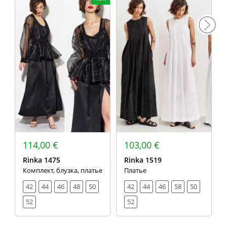
114,00 €
103,00 €
Rinka 1475
Rinka 1519
Комплект, блузка, платье
Платье
42
44
46
48
50
42
44
46
58
50
52
52