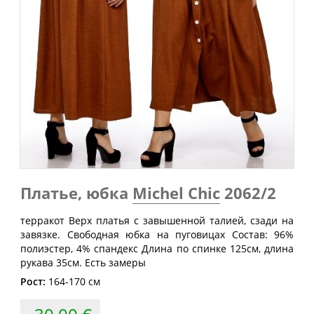
Обхват
Обхват
Обхват
Размер
груди
талии
бедер
(см)
(см)
(см)
40
80
60-64
88
42
84
64-68
92
44
88
68-72
96
46
92
72-76
100
48
96
76-80
104
50
100
80-84
108
Платье, юбка
Michel Chic
2062/2
52
104
84-88
112
терракот Верх платья с завышенной талией, сзади на
54
108
88-92
116
завязке. Свободная юбка на пуговицах Состав: 96%
полиэстер, 4% спандекс Длина по спинке 125см, длина
56
112
92-96
120
рукава 35см. Есть замеры
58
116
96-100
124
Рост:
164-170 см
60
120
100-104
128