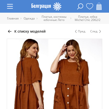
Платья, костюмы
Платье, юбка
Главная
Одежда
юбочные Лето
Michel Chic 2062/2
К списку моделей
Пред.
След.
Таблица размеров одежды