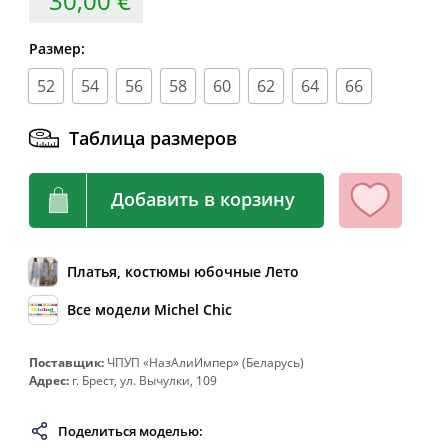
30,00 €
62
124
104-108
132
64
128
108-112
136
Размер:
66
132
112-116
140
52
54
56
58
60
62
64
66
68
136
116-120
144
Таблица размеров
70
140
120-124
148
72
144
124-128
152
Добавить в корзину
74
148
128-132
156
76
152
132-136
160
Платья, костюмы юбочные Лето
78
156
136-140
164
Все модели Michel Chic
80
160
140-144
168
82
164
144-148
172
Поставщик:
ЧПУП «НазАлиИмпер» (Беларусь)
Адрес:
г. Брест, ул. Вычулки, 109
Поделиться моделью: