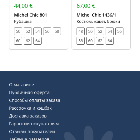
44,00 €
67,00 €
Michel Chic 801
Michel Chic 1436/1
Рубашка
Костюм, жакет, брюки
50
52
54
56
58
48
50
52
54
56
60
62
64
58
60
62
64
О магазине
Публичная оферта
Способы оплаты заказа
Рассрочка и кэшбэк
Доставка заказов
Гарантии покупателям
Отзывы покупателей
Таблица размеров