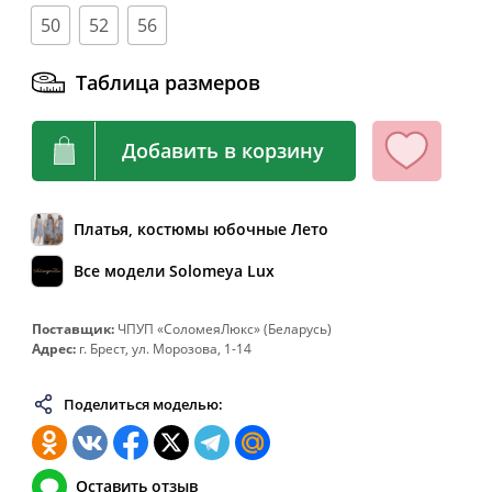
62
124
104-108
132
50
52
56
64
128
108-112
136
66
132
112-116
140
Таблица размеров
68
136
116-120
144
70
140
120-124
148
Добавить в корзину
72
144
124-128
152
74
148
128-132
156
Платья, костюмы юбочные Лето
76
152
132-136
160
Все модели Solomeya Lux
78
156
136-140
164
80
160
140-144
168
Поставщик:
ЧПУП «СоломеяЛюкс» (Беларусь)
Адрес:
г. Брест, ул. Морозова, 1-14
82
164
144-148
172
Поделиться моделью:
Оставить отзыв