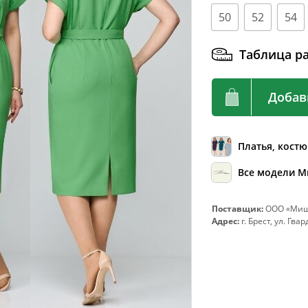
92
72-76
50
52
54
96
76-80
Таблица р
100
80-84
104
84-88
Добав
108
88-92
112
92-96
116
96-100
Платья, кост
120
100-104
Все модели М
124
104-108
Поставщик:
ООО «МишЕ
128
108-112
Адрес:
г. Брест, ул. Гва
132
112-116
136
116-120
140
120-124
144
124-128