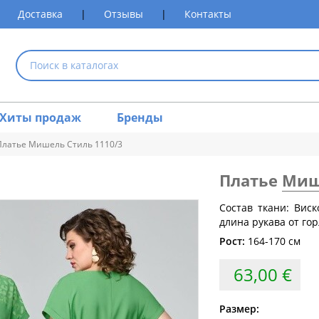
Доставка
|
Отзывы
|
Контакты
Хиты продаж
Бренды
Платье Мишель Стиль 1110/3
Платье
Миш
размеров одежды
Состав ткани: Вис
длина рукава от го
Обхват груди (см)
Обхват талии (см)
Обхват 
Рост:
164-170 см
80
60-64
63,00 €
84
64-68
88
68-72
Размер: