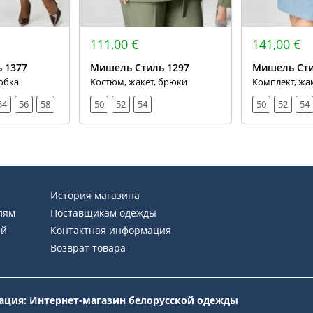
111,00 €
141,00 €
 1377
Мишель Стиль 1297
Мишель Сти
юбка
Костюм, жакет, брюки
Комплект, жа
54
56
58
50
52
54
50
52
54
История магазина
лям
Поставщикам одежды
ей
Контактная информация
Возврат товара
рация: Интернет-магазин белорусской одежды