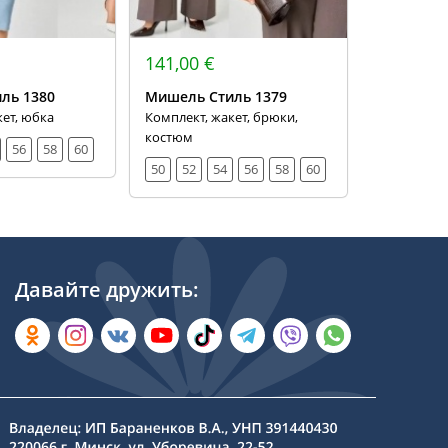
141,00 €
84,00 €
ль 1380
Мишель Стиль 1379
Мишель С
кет, юбка
Комплект, жакет, брюки,
Юбка
костюм
56
58
60
52
54
50
52
54
56
58
60
Давайте дружить: