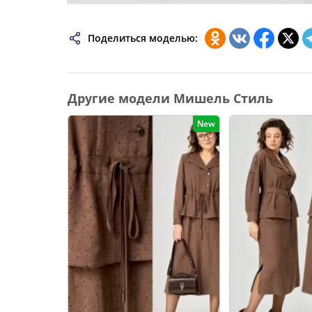
74
Поделиться моделью:
76
78
80
Другие модели Мишель Стиль
82
New