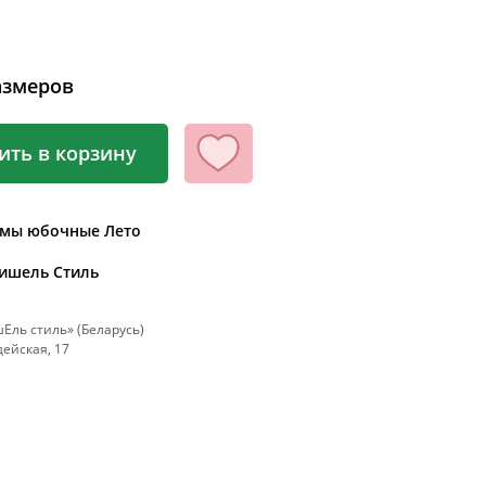
100
104
азмеров
108
112
ить в корзину
116
120
124
юмы юбочные Лето
128
ишель Стиль
132
ль стиль» (Беларусь)
136
рдейская, 17
140
144
148
152