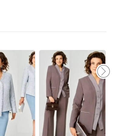
156
160
164
168
172