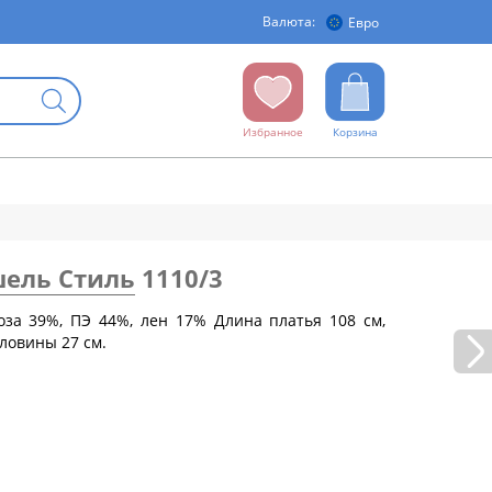
Валюта:
Евро
Избранное
Корзина
ель Стиль
1110/3
коза 39%, ПЭ 44%, лен 17% Длина платья 108 см,
рловины 27 см.
бедер (см)
88
92
96