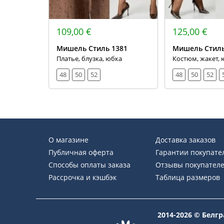
109,00 €
125,00 €
Мишель Стиль 1381
Мишель Стиль
Платье, блузка, юбка
Костюм, жакет, 
48
50
52
48
50
52
О магазине
Доставка заказов
Публичная оферта
Гарантии покупате
Способы оплаты заказа
Отзывы покупател
Рассрочка и кэшбэк
Таблица размеров
2014-2026 © Белг