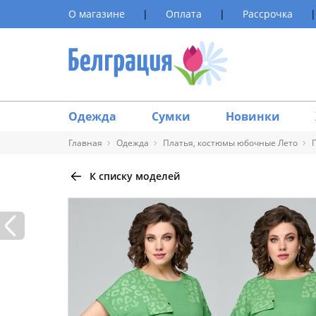
О магазине
|
Оплата
|
Рассрочка
|
Одежда
Сумки
Новинки
Главная
Одежда
Платья, костюмы юбочные Лето
К списку моделей
Таблица 
Размер
40
42
44