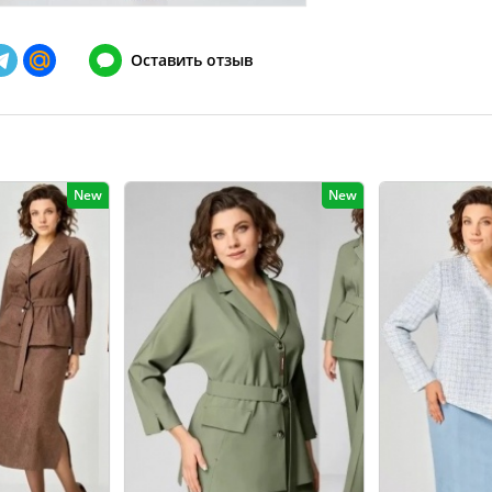
148
128-132
Оставить отзыв
152
132-136
156
136-140
160
140-144
164
144-148
New
New