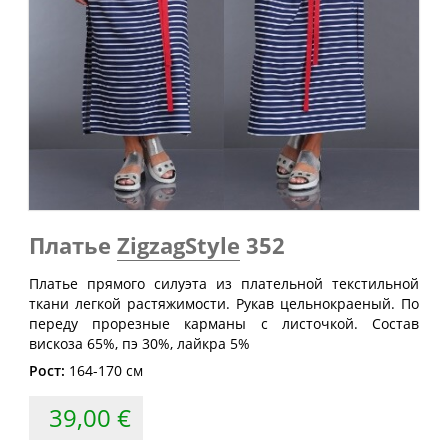
Обхват
Обхват
Обхват
Размер
груди
талии
бедер
(см)
(см)
(см)
40
80
60-64
88
42
84
64-68
92
44
88
68-72
96
46
92
72-76
100
48
96
76-80
104
Платье
ZigzagStyle
352
50
100
80-84
108
Платье прямого силуэта из плательной текстильной
52
104
84-88
112
ткани легкой растяжимости. Рукав цельнокраеный. По
54
108
88-92
116
переду прорезные карманы с листочкой. Состав
вискоза 65%, пэ 30%, лайкра 5%
56
112
92-96
120
Рост:
164-170 см
58
116
96-100
124
39,00 €
60
120
100-104
128