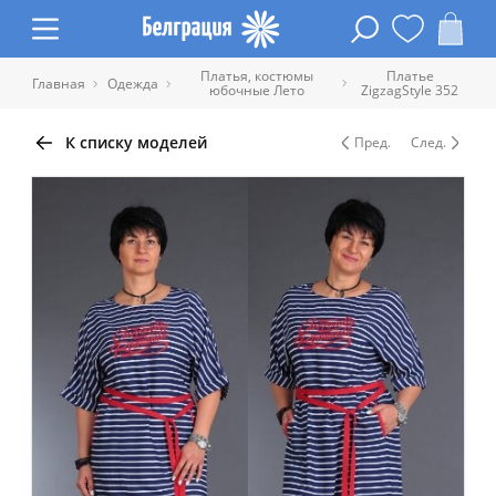
Платья, костюмы
Платье
Главная
Одежда
юбочные Лето
ZigzagStyle 352
К списку моделей
Пред.
След.
Таблица размеров одежды